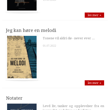
les mer »
Jeg kan høre en melodi
Tonene vil aldri dø - never ever ...
01.07.2022
les mer »
Notater
Levd liv, tanker og opplevelser fra en