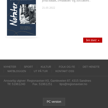
journalist, redaktør og forfatter.
21.03.2022
les mer »
NYHETER
SPORT
KULTUR
FOLK OG FE
DET HENDTE
MATBLOGGEN
UT PÅ TUR
KONTAKT OSS
Ansvarlig utgiver: Regionaviser AS, Gamleveien 87, 4315 Sandnes
Tlf. 51961240
Fax. 51961251
tips@regionaviser.no
PC version