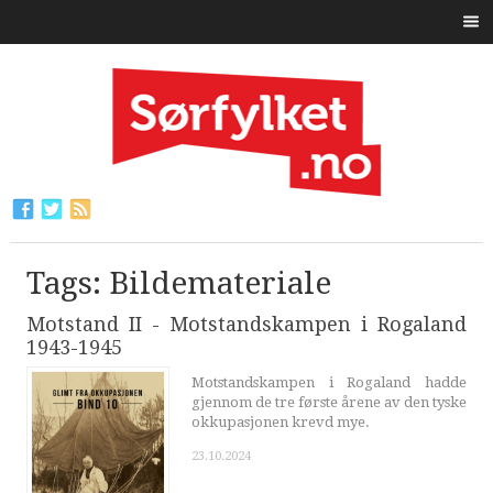
Tags: Bildemateriale
Motstand II - Motstandskampen i Rogaland
1943-1945
Motstandskampen i Rogaland hadde
gjennom de tre første årene av den tyske
okkupasjonen krevd mye.
23.10.2024