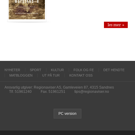
les mer »
NYHETER
SPORT
KULTUR
FOLK OG FE
DET HENDTE
MATBLOGGEN
UT PÅ TUR
KONTAKT OSS
Ansvarlig utgiver: Regionaviser AS, Gamleveien 87, 4315 Sandnes
Tlf. 51961240
Fax. 51961251
tips@regionaviser.no
PC version