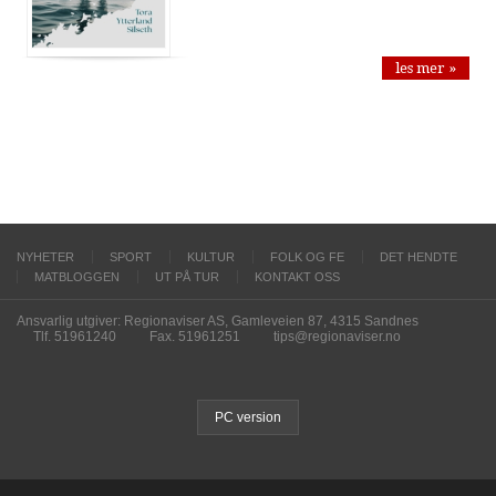
les mer »
NYHETER
SPORT
KULTUR
FOLK OG FE
DET HENDTE
MATBLOGGEN
UT PÅ TUR
KONTAKT OSS
Ansvarlig utgiver: Regionaviser AS, Gamleveien 87, 4315 Sandnes
Tlf. 51961240
Fax. 51961251
tips@regionaviser.no
PC version