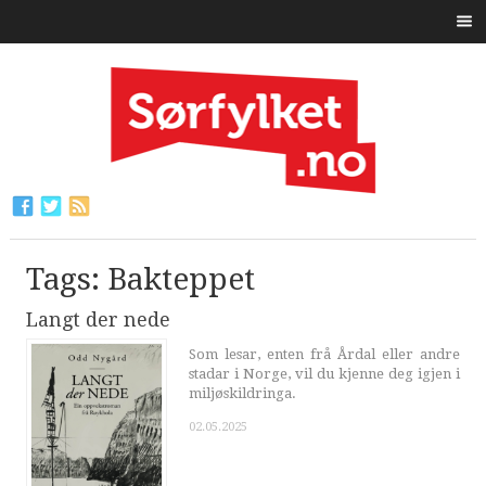
Tags: Bakteppet
Langt der nede
Som lesar, enten frå Årdal eller andre
stadar i Norge, vil du kjenne deg igjen i
miljøskildringa.
02.05.2025