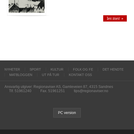
les mer »
NYHETER
SPORT
KULTUR
FOLK OG FE
DET HENDTE
MATBLOGGEN
UT PÅ TUR
KONTAKT OSS
Ansvarlig utgiver: Regionaviser AS, Gamleveien 87, 4315 Sandnes
Tlf. 51961240
Fax. 51961251
tips@regionaviser.no
PC version