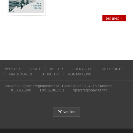
les mer »
NYHETER
SPORT
KULTUR
FOLK OG FE
DET HENDTE
MATBLOGGEN
UT PÅ TUR
KONTAKT OSS
Ansvarlig utgiver: Regionaviser AS, Gamleveien 87, 4315 Sandnes
Tlf. 51961240
Fax. 51961251
tips@regionaviser.no
PC version