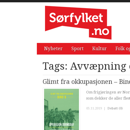
Nyheter
Sport
Kultur
Folk o
Tags: Avvæpning 
Glimt fra okkupasjonen – Bi
Om frigjøringen av Nor
som dekker de aller fle
05.11.2019
|
Debatt (0)