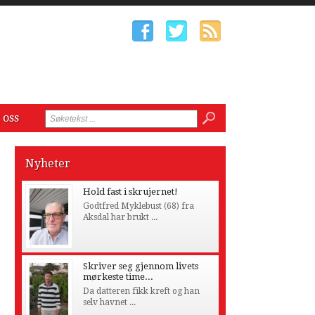
 oss
Nyheter
Hold fast i skrujernet!
Godtfred Myklebust (68) fra
Aksdal har brukt ...
Skriver seg gjennom livets
mørkeste time...
Da datteren fikk kreft og han
selv havnet ...