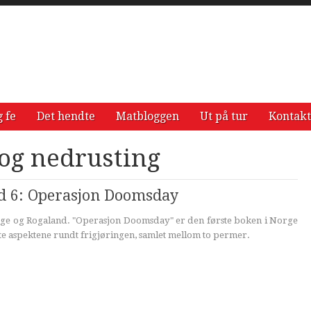
g fe
Det hendte
Matbloggen
Ut på tur
Kontakt
og nedrusting
nd 6: Operasjon Doomsday
ge og Rogaland. "Operasjon Doomsday" er den første boken i Norge
ste aspektene rundt frigjøringen, samlet mellom to permer.