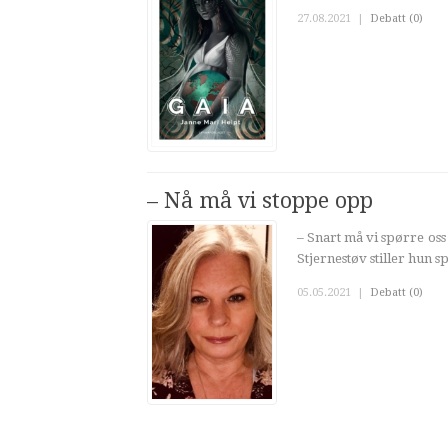
27.08.2021
|
Debatt (0)
– Nå må vi stoppe opp
– Snart må vi spørre os
Stjernestøv stiller hun 
05.05.2021
|
Debatt (0)