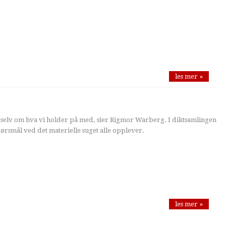
les mer »
s selv om hva vi holder på med, sier Rigmor Warberg. I diktsamlingen
spørsmål ved det materielle suget alle opplever.
les mer »