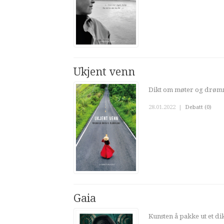
Ukjent venn
Dikt om møter og drø
28.01.2022
|
Debatt (0)
Gaia
Kunsten å pakke ut et di