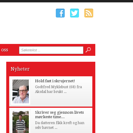
 oss
Nyheter
Hold fast i skrujernet!
Godtfred Myklebust (68) fra
Aksdal har brukt ...
Skriver seg gjennom livets
mørkeste time...
Da datteren fikk kreft og han
selv havnet ...