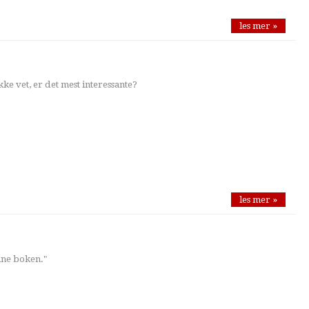
les mer »
ikke vet, er det mest interessante?
les mer »
nne boken."