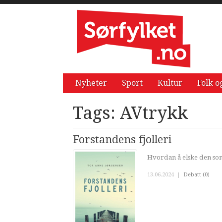
Nyheter
Sport
Kultur
Folk o
Tags: AVtrykk
Forstandens fjolleri
Hvordan å elske den som
13.06.2024
|
Debatt (0)