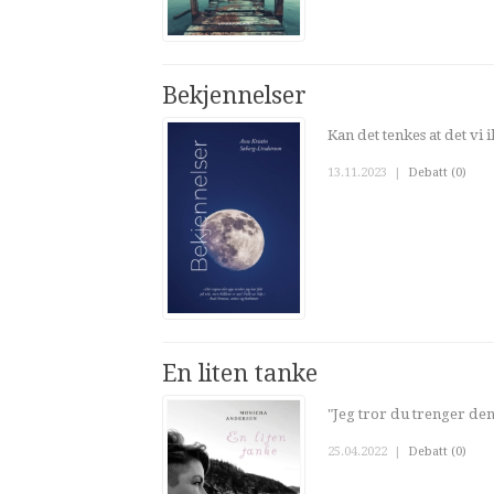
Bekjennelser
Kan det tenkes at det vi 
13.11.2023
|
Debatt (0)
En liten tanke
"Jeg tror du trenger de
25.04.2022
|
Debatt (0)