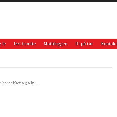
g fe
Det hendte
Matbloggen
Ut på tur
Kontakt
 bare elsker seg selv …