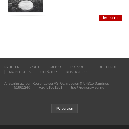
les mer »
NYHETER
SPORT
KULTUR
FOLK OG FE
DET HENDTE
MATBLOGGEN
UT PÅ TUR
KONTAKT OSS
Ansvarlig utgiver: Regionaviser AS, Gamleveien 87, 4315 Sandnes
Tlf. 51961240
Fax. 51961251
tips@regionaviser.no
PC version