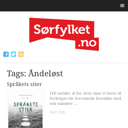
Tags: Åndeløst
Språkets stier
FHI melder at for hver time vi lever så
forlenges vår forventede levealder med
tolv minutter ...
09.07.2025