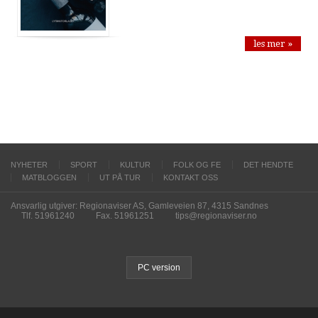
les mer »
NYHETER
SPORT
KULTUR
FOLK OG FE
DET HENDTE
MATBLOGGEN
UT PÅ TUR
KONTAKT OSS
Ansvarlig utgiver: Regionaviser AS, Gamleveien 87, 4315 Sandnes
Tlf. 51961240
Fax. 51961251
tips@regionaviser.no
PC version