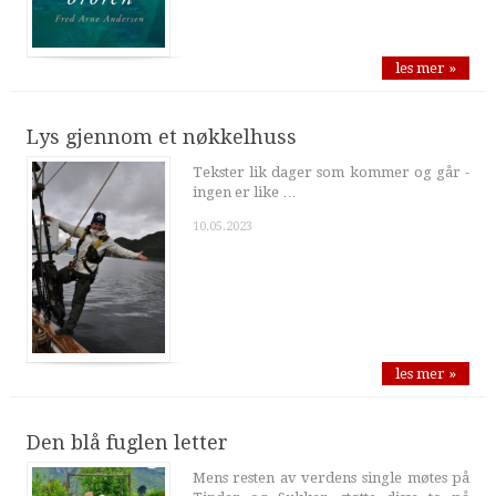
les mer »
Lys gjennom et nøkkelhuss
Tekster lik dager som kommer og går -
ingen er like …
10.05.2023
les mer »
Den blå fuglen letter
Mens resten av verdens single møtes på