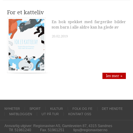
For et katteliv
En bok spekket med fargerike bilder
som barn i alle aldre kan ha glede av
20.02.2019
les mer »
NYHETER
SPORT
KULTUR
FOLK OG FE
DET HENDTE
MATBLOGGEN
UT PÅ TUR
KONTAKT OSS
Ansvarlig utgiver: Regionaviser AS, Gamleveien 87, 4315 Sandnes
Tlf. 51961240
Fax. 51961251
tips@regionaviser.no