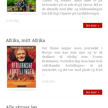
Tinder og Sukker, støtte disse to på
hverandre på en øde sti på Jæren. Nå er
de aktuelle med dikt- og bildesamlingen
Ein blå fugl i hjartet på Lyrikkforlaget.
11.10.2021
les mer »
Afrika, mitt Afrika
Det finnes neppe noen journalist i
Norge som kan som mye og er så
dedikert til Afrika som Tomm
Kristiansen. Forleden dag kom hans bok
«Afrikanske fortellinger» ut på
markedet, og det var med glede og fryd
...
02.09.2021
les mer »
Alle skruer løs