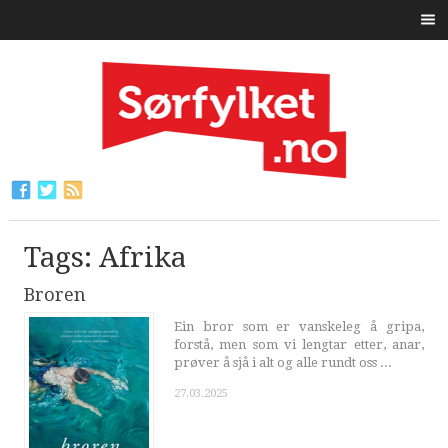
Tags: Afrika
Broren
Ein bror som er vanskeleg å gripa,
forstå, men som vi lengtar etter, anar,
prøver å sjå i alt og alle rundt oss ...
27.03.2025