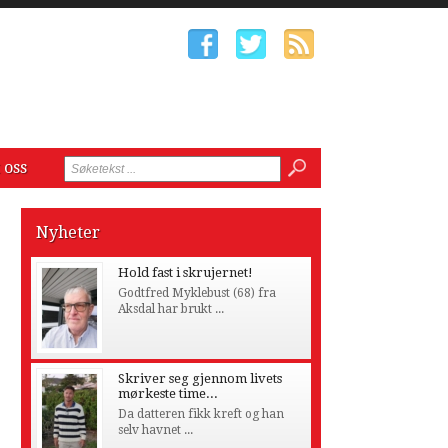
 oss
Nyheter
Hold fast i skrujernet!
Godtfred Myklebust (68) fra
Aksdal har brukt ...
Skriver seg gjennom livets
mørkeste time...
Da datteren fikk kreft og han
selv havnet ...