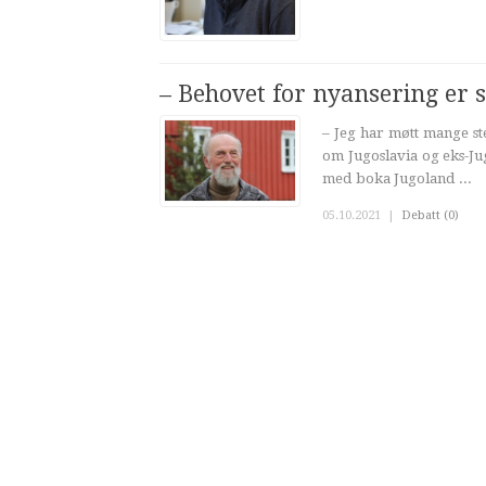
– Behovet for nyansering er s
– Jeg har møtt mange st
om Jugoslavia og eks-Jug
med boka Jugoland ...
05.10.2021
|
Debatt (0)