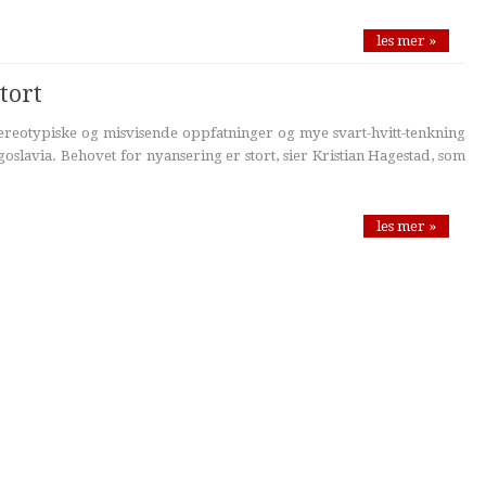
les mer »
tort
ereotypiske og misvisende oppfatninger og mye svart-hvitt-tenkning
oslavia. Behovet for nyansering er stort, sier Kristian Hagestad, som
les mer »