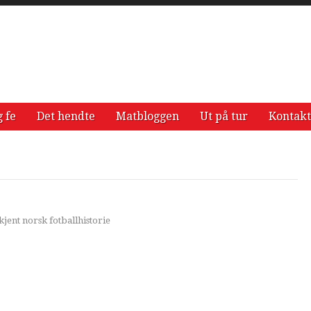
g fe
Det hendte
Matbloggen
Ut på tur
Kontakt
jent norsk fotballhistorie