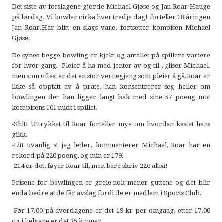
Det siste av forslagene gjorde Michael Gjøse og Jan Roar Hauge
på lørdag. Vi bowler cirka hver tredje dag! forteller 18 åringen
Jan Roar.Har blitt en slags vane, fortsetter kompisen Michael
Gjøse.
De synes begge bowling er kjekt og antallet på spillere variere
for hver gang. -Pleier å ha med jenter av og til , gliser Michael,
men som oftest er det en stor vennegjeng som pleier å gå.Roar er
ikke så opptatt av å prate, han konsentrerer seg heller om
bowlingen der han ligger langt bak med sine 57 poeng mot
kompisens 101 midt i spillet.
-Shit! Uttrykket til Roar forteller mye om hvordan kastet hans
gikk.
-Litt uvanlig at jeg leder, kommenterer Michael, Roar har en
rekord på 220 poeng, og min er 179.
-214 er det, føyer Roar til, men bare skriv 220 altså!
Prisene for bowlingen er greie nok mener guttene og det blir
enda bedre at de får avslag fordi de er medlem i Sports Club.
-Før 17.00 på hverdagene er det 19 kr per omgang, etter 17.00
og i helgene er det 35 kroner.