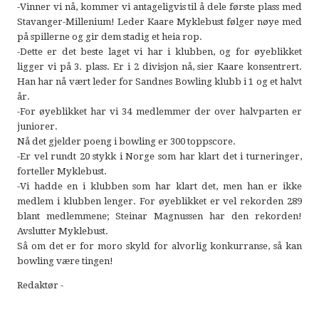
-Vinner vi nå, kommer vi antageligvis til å dele første plass med
Stavanger-Millenium! Leder Kaare Myklebust følger nøye med
på spillerne og gir dem stadig et heia rop.
-Dette er det beste laget vi har i klubben, og for øyeblikket
ligger vi på 3. plass. Er i 2 divisjon nå, sier Kaare konsentrert.
Han har nå vært leder for Sandnes Bowling klubb i 1 og et halvt
år.
-For øyeblikket har vi 34 medlemmer der over halvparten er
juniorer.
Nå det gjelder poeng i bowling er 300 toppscore.
-Er vel rundt 20 stykk i Norge som har klart det i turneringer,
forteller Myklebust.
-Vi hadde en i klubben som har klart det, men han er ikke
medlem i klubben lenger. For øyeblikket er vel rekorden 289
blant medlemmene; Steinar Magnussen har den rekorden!
Avslutter Myklebust.
Så om det er for moro skyld for alvorlig konkurranse, så kan
bowling være tingen!
Redaktør -