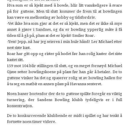
Hva som er så kjekt med å bowle, blir litt vanskeligere å svare
på for guttene. Men til slutt kommer de frem til at bowlingen
kan være en mellomting av hobby og tidsfordriv.
-Vet ikke hva som gjør at det er så kjekt, men det er ikke så mye
annet å gjøre i Sandnes, og da er bowling ypperlig måte å få
tiden til å gå på, pluss at det er kjekt! Smiler Roar.
-Yess! Jepp, nå har jeg seieren i min hule hånd! Ler Michael etter
nest siste kast.
Roar har gitt opp og rister på hodet før han rolig kaster det siste
kastet sitt.
159 mot 104 blir stillingen til slutt, og en meget fornøyd Michael
Gjøse setter bowlingskoene på plass før han går å betaler. De to
guttene vinker ha det og spaserer rolig ut av bowling hallen for
å ta seg en matbit en annen plass på Havanna senteret.
Noen baner bortenfor der de to guttene spillte foregår en viktig
turnering, der Sandens Bowling klubb tydeligvis er i full
konsentrasjon.
De to konkurrerende klubbende er midt i spillet og har tenkt å
fortsette noen timer videre.