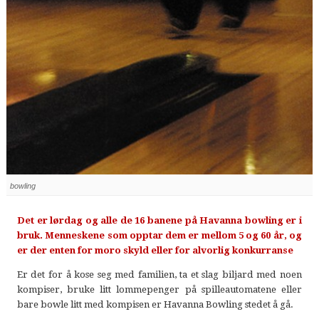
bowling
Det er lørdag og alle de 16 banene på Havanna bowling er i
bruk. Menneskene som opptar dem er mellom 5 og 60 år, og
er der enten for moro skyld eller for alvorlig konkurranse
Er det for å kose seg med familien, ta et slag biljard med noen
kompiser, bruke litt lommepenger på spilleautomatene eller
bare bowle litt med kompisen er Havanna Bowling stedet å gå.