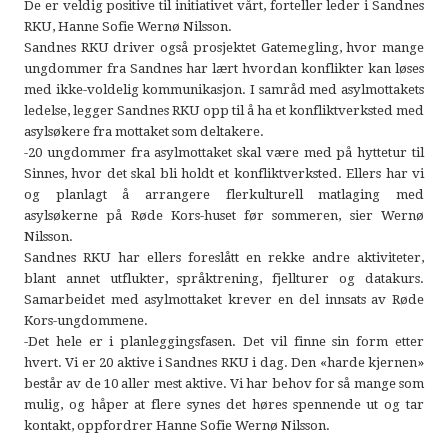
De er veldig positive til initiativet vårt, forteller leder i Sandnes
RKU, Hanne Sofie Wernø Nilsson.
Sandnes RKU driver også prosjektet Gatemegling, hvor mange
ungdommer fra Sandnes har lært hvordan konflikter kan løses
med ikke-voldelig kommunikasjon. I samråd med asylmottakets
ledelse, legger Sandnes RKU opp til å ha et konfliktverksted med
asylsøkere fra mottaket som deltakere.
-20 ungdommer fra asylmottaket skal være med på hyttetur til
Sinnes, hvor det skal bli holdt et konfliktverksted. Ellers har vi
og planlagt å arrangere flerkulturell matlaging med
asylsøkerne på Røde Kors-huset før sommeren, sier Wernø
Nilsson.
Sandnes RKU har ellers foreslått en rekke andre aktiviteter,
blant annet utflukter, språktrening, fjellturer og datakurs.
Samarbeidet med asylmottaket krever en del innsats av Røde
Kors-ungdommene.
-Det hele er i planleggingsfasen. Det vil finne sin form etter
hvert. Vi er 20 aktive i Sandnes RKU i dag. Den «harde kjernen»
består av de 10 aller mest aktive. Vi har behov for så mange som
mulig, og håper at flere synes det høres spennende ut og tar
kontakt, oppfordrer Hanne Sofie Wernø Nilsson.