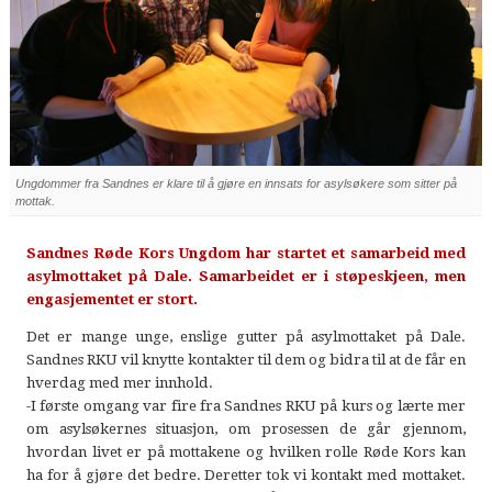
Ungdommer fra Sandnes er klare til å gjøre en innsats for asylsøkere som sitter på
mottak.
Sandnes Røde Kors Ungdom har startet et samarbeid med
asylmottaket på Dale. Samarbeidet er i støpeskjeen, men
engasjementet er stort.
Det er mange unge, enslige gutter på asylmottaket på Dale.
Sandnes RKU vil knytte kontakter til dem og bidra til at de får en
hverdag med mer innhold.
-I første omgang var fire fra Sandnes RKU på kurs og lærte mer
om asylsøkernes situasjon, om prosessen de går gjennom,
hvordan livet er på mottakene og hvilken rolle Røde Kors kan
ha for å gjøre det bedre. Deretter tok vi kontakt med mottaket.