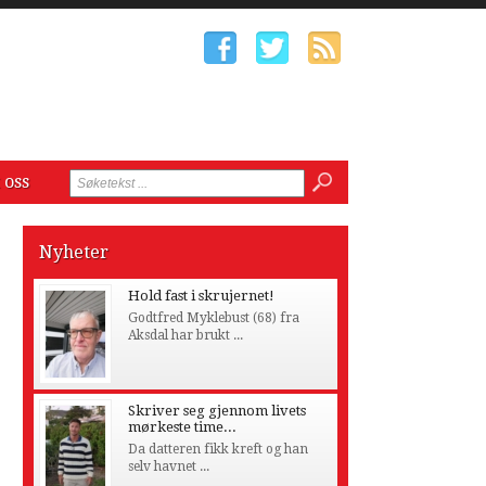
 oss
Nyheter
Hold fast i skrujernet!
Godtfred Myklebust (68) fra
Aksdal har brukt ...
Skriver seg gjennom livets
mørkeste time...
Da datteren fikk kreft og han
selv havnet ...