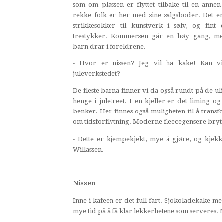
som om plassen er flyttet tilbake til en annen
rekke folk er her med sine salgsboder. Det er
strikkesokker til kunstverk i sølv, og fint 
trestykker. Kommersen går en høy gang, m
barn drar i foreldrene.
- Hvor er nissen? Jeg vil ha kake! Kan vi
juleverkstedet?
De fleste barna finner vi da også rundt på de ulik
henge i juletreet. I en kjeller er det liming 
benker. Her finnes også muligheten til å transfo
om tidsforflytning. Moderne fleecegensere bryt
- Dette er kjempekjekt, mye å gjøre, og kjekk
Willassen.
Nissen
Inne i kafeen er det full fart. Sjokoladekake m
mye tid på å få klar lekkerhetene som serveres.