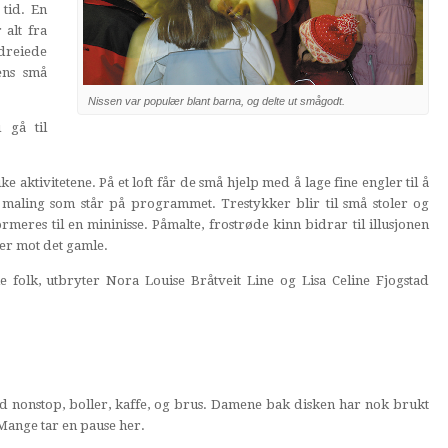
 tid. En
 alt fra
dreiede
ens små
Nissen var populær blant barna, og delte ut smågodt.
 gå til
e aktivitetene. På et loft får de små hjelp med å lage fine engler til å
og maling som står på programmet. Trestykker blir til små stoler og
rmeres til en mininisse. Påmalte, frostrøde kinn bidrar til illusjonen
er mot det gamle.
e folk, utbryter Nora Louise Bråtveit Line og Lisa Celine Fjogstad
ed nonstop, boller, kaffe, og brus. Damene bak disken har nok brukt
 Mange tar en pause her.