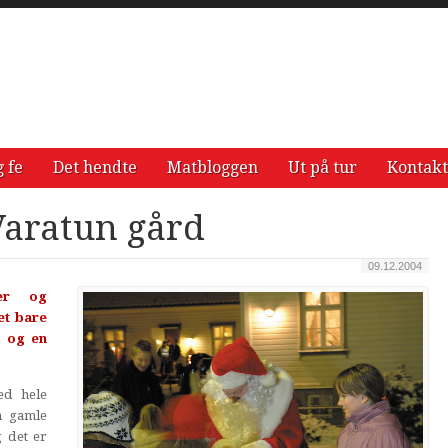
g fe
Det hendte
Matbloggen
Ut på tur
Kontakt
Varatun gård
09.12.2004
ker og
et bare
, og en
ed hele
n gamle
g det er