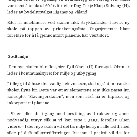
var ment å brukes i 60 år, forteller Dag Terje Klarp Solvang (H),
leder av bydelsutvalget Eiganes og Våland.
Etter at inneklimaet ved skolen fikk strykkarakter, havnet ny
skole på toppen av prioriteringslista. Engasjementet blant
foreldre for å få gjennomført planene, har vært stort.
Godt miljø
-Den nye skolen blir flott, sier Egil Olsen (H) fornøyd. Olsen er
leder i kommunalstyret for miljø og utbygging
I tillegg til å huse den vanlige elevmassen, skal også den franske
skolen flytte hit. Dette var ett av elementene som ikke passet inn
konseptet ”Stavangerskolen”, men som altså nå er tilpasset og
inkorporert i planene.
- Vi er allerede i gang med bestilling av brakker og annet
nødvendig utstyr slik at vi kan sette i gang, forteller Olsen
videre. - I den nye skolen vil det tas miljøhensyn i alle ledd, med
sikte på å få miljøsertifiseringen Breeam. I praksis vil det for