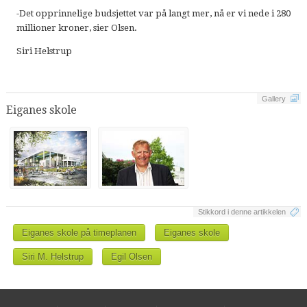
-Det opprinnelige budsjettet var på langt mer, nå er vi nede i 280
millioner kroner, sier Olsen.
Siri Helstrup
Gallery
Eiganes skole
Stikkord i denne artikkelen
Eiganes skole på timeplanen
Eiganes skole
Siri M. Helstrup
Egil Olsen