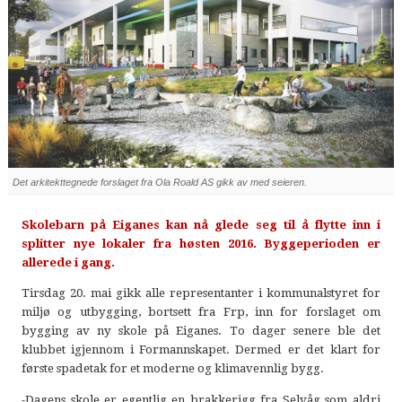
Det arkitekttegnede forslaget fra Ola Roald AS gikk av med seieren.
Skolebarn på Eiganes kan nå glede seg til å flytte inn i
splitter nye lokaler fra høsten 2016. Byggeperioden er
allerede i gang.
Tirsdag 20. mai gikk alle representanter i kommunalstyret for
miljø og utbygging, bortsett fra Frp, inn for forslaget om
bygging av ny skole på Eiganes. To dager senere ble det
klubbet igjennom i Formannskapet. Dermed er det klart for
første spadetak for et moderne og klimavennlig bygg.
-Dagens skole er egentlig en brakkerigg fra Selvåg som aldri