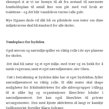
eksempel si at vi tar hensyn til alt fra avstand til nærmeste
bussholdeplass til antall liter som går med ved bruk av
toalettene – og det blir vannbåren varme i alle gulv.
Nye Eiganes skole vil slik bli en pilotskole som tester om disse
miljøkravene skal bli standard for alle skoler.
Tumleplass for bydelen
Også uterom og nærmiljø spiller en viktig rolle i de nye planene
for skolen.
-Det skal bli natur og et eget miljø, med trær og en bekk for å
samle regnvann, samt et eget nærmiljøsenter, sier Olsen.
-Tatt i betraktning at bydelen ikke har et eget bydelshus, fyller
nærmiljøsenteret en viktig rolle. Et slikt senter skal skape
muligheter for fritidsaktiviteter for alle aldersgrupper i tillegg
til at ulike lag og organisasjoner låner/leier lokaler i
nærmiljøsenteret. Det kan også lånes/leies til private
arrangementer. Den mest kjente aktiviteten så langt er kanskje
Spillopperiet, forteller Klarp Solvang.