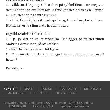
1. - Gikk tur i dag, og så hestelort på sykkelstiene. For meg var
det ikke et problem, men for ungene kan det jo være en ulempe.
2. - Nei, det har jeg sant og si ikke.
3. - Folk kan gå på jakt med spade og ta med seg lorten hjem.
Hestebæsj er jo glimrende hevdemiddel.
Ingvild Kvalvik (12), riskabu
1. - Ja, jo, det er vel et problem. Det ligger jo en del rundt
omkring der vi bor, på Riskafeltet.
2. - Nei, det har jeg ikke. Heldigvis.
3. - De som rir kan kanskje henge bæreposer under halen på
hesten?
Redaktør -
NYHETER
SPORT
KULTUR
FOLK OG FE
DET HENDTE
MATBLOGGEN
UT PÅ TUR
KONTAKT OSS
Ansvarlig utgiver: Regionaviser AS, Gamleveien 87, 4315 Sandnes
Tlf. 51961240
Fax. 51961251
tips@regionaviser.no