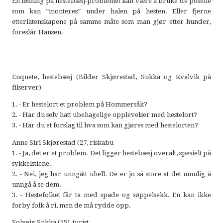
En løsning på hestebæsj-problemet kan være å bruke de posene
som kan ”monteres” under halen på hesten. Eller fjerne
etterlatenskapene på samme måte som man gjør etter hunder,
foreslår Hansen.
Enquete, hestebæsj (Bilder Skjørestad, Sukka og Kvalvik på
filserver)
1. - Er hestelort et problem på Hommersåk?
2. - Har du selv hatt ubehagelige opplevelser med hestelort?
3. - Har du et forslag til hva som kan gjøres med hestelorten?
Anne Siri Skjørestad (27, riskabu
1. - Ja, det er et problem. Det ligger hestebæsj overalt, spesielt på
sykkelstiene.
2. - Nei, jeg har unngått uhell. De er jo så store at det umulig å
unngå å se dem.
3. - Hestefolket får ta med spade og søppelsekk. En kan ikke
forby folk å ri, men de må rydde opp.
Solveig Sukka (55), turist