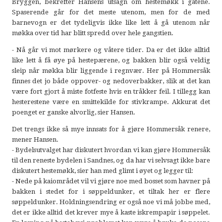
Bryggen, bekrefter Hansens utsagn om hestemøkk i gatene.
Spaserende går for det meste utenom, men for de med
barnevogn er det tydeligvis ikke like lett å gå utenom når
møkka over tid har blitt spredd over hele gangstien.
- Nå går vi mot mørkere og våtere tider. Da er det ikke alltid
like lett å få øye på hestepærene, og bakken blir også veldig
sleip når møkka blir liggende i regnvær. Her på Hommersåk
finnes det jo både oppover- og nedoverbakker, slik at det kan
være fort gjort å miste fotfeste hvis en tråkker feil. I tillegg kan
hesterestene være en smittekilde for stivkrampe. Akkurat det
poenget er ganske alvorlig, sier Hansen.
Det trengs ikke så mye innsats for å gjøre Hommersåk renere,
mener Hansen.
- Bydelsutvalget har diskutert hvordan vi kan gjøre Hommersåk
til den reneste bydelen i Sandnes, og da har vi selvsagt ikke bare
diskutert hestemøkk, sier han med glimt i øyet og legger til:
- Nede på kaiområdet vil vi gjøre noe med bosset som havner på
bakken i stedet for i søppeldunker, et tiltak her er flere
søppeldunker. Holdningsendring er også noe vi må jobbe med,
det er ikke alltid det krever mye å kaste iskrempapir i søppelet.