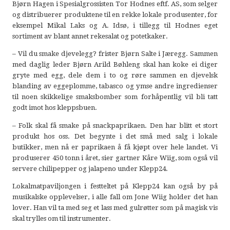
Bjørn Hagen i Spesialgrossisten Tor Hodnes eftf. AS, som selger
og distribuerer produktene til en rekke lokale produsenter, for
eksempel Mikal Laks og A. Idsø, i tillegg til Hodnes eget
sortiment av blant annet rekesalat og potetkaker.
– Vil du smake djevelegg? frister Bjørn Salte i Jæregg. Sammen
med daglig leder Bjørn Arild Bøhleng skal han koke ei diger
gryte med egg, dele dem i to og røre sammen en djevelsk
blanding av eggeplomme, tabasco og ymse andre ingredienser
til noen skikkelige smaksbomber som forhåpentlig vil bli tatt
godt imot hos kleppsbuen.
– Folk skal få smake på snackpaprikaen. Den har blitt et stort
produkt hos oss. Det begynte i det små med salg i lokale
butikker, men nå er paprikaen å få kjøpt over hele landet. Vi
produserer 450 tonn i året, sier gartner Kåre Wiig, som også vil
servere chilipepper og jalapeno under Klepp24.
Lokalmatpaviljongen i festteltet på Klepp24 kan også by på
musikalske opplevelser, i alle fall om Jone Wiig holder det han
lover. Han vil ta med seg et lass med gulrøtter som på magisk vis
skal trylles om til instrumenter.