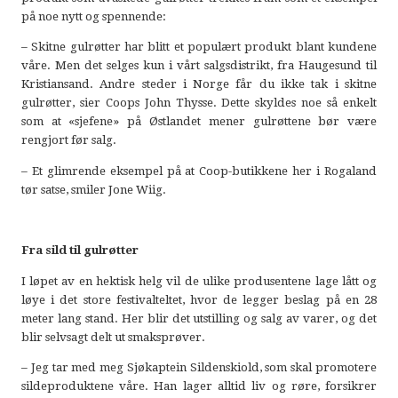
på noe nytt og spennende:
– Skitne gulrøtter har blitt et populært produkt blant kundene
våre. Men det selges kun i vårt salgsdistrikt, fra Haugesund til
Kristiansand. Andre steder i Norge får du ikke tak i skitne
gulrøtter, sier Coops John Thysse. Dette skyldes noe så enkelt
som at «sjefene» på Østlandet mener gulrøttene bør være
rengjort før salg.
– Et glimrende eksempel på at Coop-butikkene her i Rogaland
tør satse, smiler Jone Wiig.
Fra sild til gulrøtter
I løpet av en hektisk helg vil de ulike produsentene lage lått og
løye i det store festivalteltet, hvor de legger beslag på en 28
meter lang stand. Her blir det utstilling og salg av varer, og det
blir selvsagt delt ut smaksprøver.
– Jeg tar med meg Sjøkaptein Sildenskiold, som skal promotere
sildeproduktene våre. Han lager alltid liv og røre, forsikrer