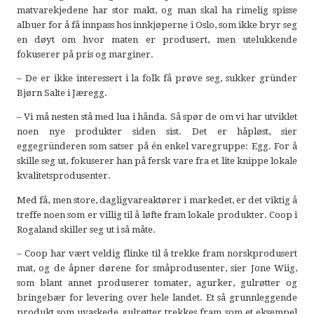
matvarekjedene har stor makt, og man skal ha rimelig spisse
albuer for å få innpass hos innkjøperne i Oslo, som ikke bryr seg
en døyt om hvor maten er produsert, men utelukkende
fokuserer på pris og marginer.
– De er ikke interessert i la folk få prøve seg, sukker gründer
Bjørn Salte i Jæregg.
– Vi må nesten stå med lua i hånda. Så spør de om vi har utviklet
noen nye produkter siden sist. Det er håpløst, sier
eggegründeren som satser på én enkel varegruppe: Egg. For å
skille seg ut, fokuserer han på fersk vare fra et lite knippe lokale
kvalitetsprodusenter.
Med få, men store, dagligvareaktører i markedet, er det viktig å
treffe noen som er villig til å løfte fram lokale produkter. Coop i
Rogaland skiller seg ut i så måte.
– Coop har vært veldig flinke til å trekke fram norskprodusert
mat, og de åpner dørene for småprodusenter, sier Jone Wiig,
som blant annet produserer tomater, agurker, gulrøtter og
bringebær for levering over hele landet. Et så grunnleggende
produkt som uvaskede gulrøtter trekkes fram som et eksempel