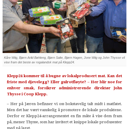
Kåre Wiig, Bjørn Arild Bøhleng, Bjørn Salte, Bjørn Hagen, Jone Wiig og John Thysse vil
vise fram det beste av rogalandsk mat på Klepp24.
Klepp24 kommer til å bugne av lokalprodusert mat. Kan det
friste med djevelegg? Eller gulrotfløyte? – Her blir noe for
enhver smak, forsikrer administrerende direktør John
Thysse i Coop Klepp.
– Her på Jæren befinner vi oss bokstavelig talt midt i matfatet.
Men det har vært vanskelig å promotere de lokale produktene.
Derfor er Klepp24-arrangementet en fin måte å vise dem fram
på, mener Thysse, som har invitert et knippe lokale produsenter
med på laget.