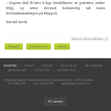
– Ungene skal få lære å lage blokkfløyter av gulrøtter, smiler
Wiig, og setter dermed bokstavelig talt tonen
forlokalmatsatsingen på Klepp24.
Harald Anvik
Stikkord i denne artikkelen
Klepp24
kortreist mat
Jæren
NYHETER
SPORT
KULTUR
FOLK OG FE
DET HENDTE
MATBLOGGEN
UT PÅ TUR
KONTAKT OSS
Ansvarlig utgiver: Regionaviser AS, Gamleveien 87, 4315 Sandnes
Tlf. 51961240
Fax. 51961251
tips@regionaviser.no
PC version