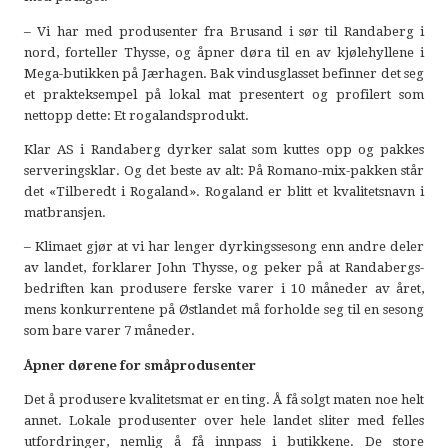
– Vi har med produsenter fra Brusand i sør til Randaberg i
nord, forteller Thysse, og åpner døra til en av kjølehyllene i
Mega-butikken på Jærhagen. Bak vindusglasset befinner det seg
et prakteksempel på lokal mat presentert og profilert som
nettopp dette: Et rogalandsprodukt.
Klar AS i Randaberg dyrker salat som kuttes opp og pakkes
serveringsklar. Og det beste av alt: På Romano-mix-pakken står
det «Tilberedt i Rogaland». Rogaland er blitt et kvalitetsnavn i
matbransjen.
– Klimaet gjør at vi har lenger dyrkingssesong enn andre deler
av landet, forklarer John Thysse, og peker på at Randabergs-
bedriften kan produsere ferske varer i 10 måneder av året,
mens konkurrentene på Østlandet må forholde seg til en sesong
som bare varer 7 måneder.
Åpner dørene for småprodusenter
Det å produsere kvalitetsmat er en ting. Å få solgt maten noe helt
annet. Lokale produsenter over hele landet sliter med felles
utfordringer, nemlig å få innpass i butikkene. De store