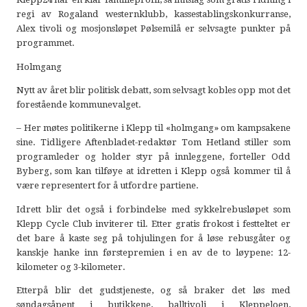
regi av Rogaland westernklubb, kassestablingskonkurranse,
Alex tivoli og mosjonsløpet Pølsemilå er selvsagte punkter på
programmet.
Holmgang
Nytt av året blir politisk debatt, som selvsagt kobles opp mot det
forestående kommunevalget.
– Her møtes politikerne i Klepp til «holmgang» om kampsakene
sine. Tidligere Aftenbladet-redaktør Tom Hetland stiller som
programleder og holder styr på innleggene, forteller Odd
Byberg, som kan tilføye at idretten i Klepp også kommer til å
være representert for å utfordre partiene.
Idrett blir det også i forbindelse med sykkelrebusløpet som
Klepp Cycle Club inviterer til. Etter gratis frokost i festteltet er
det bare å kaste seg på tohjulingen for å løse rebusgåter og
kanskje hanke inn førstepremien i en av de to løypene: 12-
kilometer og 3-kilometer.
Etterpå blir det gudstjeneste, og så braker det løs med
søndagsåpent i butikkene, balltivoli i Kleppeloen,