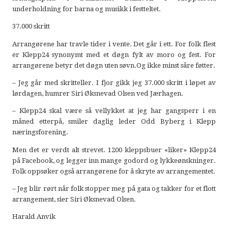
underholdning for barna og musikk i festteltet.
37.000 skritt
Arrangørene har travle tider i vente. Det går i ett. For folk flest
er Klepp24 synonymt med et døgn fylt av moro og fest. For
arrangørene betyr det døgn uten søvn.Og ikke minst såre føtter.
– Jeg går med skritteller. I fjor gikk jeg 37.000 skritt i løpet av
lørdagen, humrer Siri Øksnevad Olsen ved Jærhagen.
– Klepp24 skal være så vellykket at jeg har gangsperr i en
måned etterpå, smiler daglig leder Odd Byberg i Klepp
næringsforening.
Men det er verdt alt strevet. 1200 kleppsbuer «liker» Klepp24
på Facebook, og legger inn mange godord og lykkeønskninger.
Folk oppsøker også arrangørene for å skryte av arrangementet.
– Jeg blir rørt når folk stopper meg på gata og takker for et flott
arrangement, sier Siri Øksnevad Olsen.
Harald Anvik