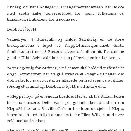
Byberg og hans kolleger i arrangementskomiteen kan lokke
med gratis kake, fargeverksted for barn, folkedans og
timetilbud i butikkene, for å nevne noe.
Dobbelt så kjekt
Vennebyen, 3 Busserulls og Hilde Selvikvåg er de store
trekkplastrene i løpet av Klepp24-arrangementet. Gratis
familiekonsert med 3 Busserulls ventes å bli en hit. Det samme
gjelder Hilde Selvikvåg-konserten på Jærhagen lørdag kveld.
24 står egentlig for 24 timer, altså at man skal holde det gående et
døgn. Arrangøren har valgt å strekke et «døgn» til nesten det
dobbelte, for man tjuvstarter allerede på fredagen og avslutter
søndag ettermiddag. Dobbelt så kjekt, med andre ord.
– Klepp24 byr på en enorm bredde. Her er alt fra Kulturskolen
til seniordansere. Dette var også grunntanken da ideen om
Klepp24 ble født: Vi ville få fram bredden og sjelen i Klepp,
innenfor en ordentlig ramme, forteller Ellen Wiik, som driver
reklamebyrået Skarp.
Klepp24 har en klar familieprofil, så innslag som gratis ridning i