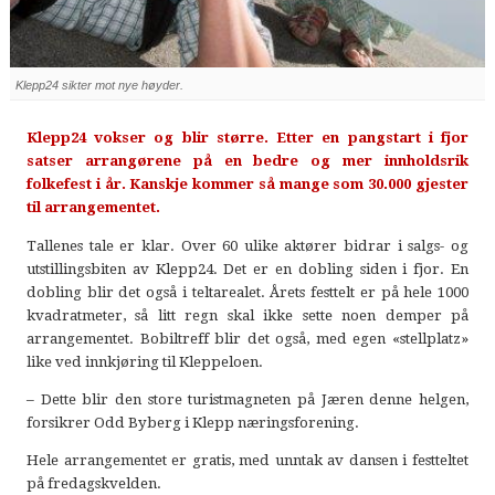
Klepp24 sikter mot nye høyder.
Klepp24 vokser og blir større. Etter en pangstart i fjor
satser arrangørene på en bedre og mer innholdsrik
folkefest i år. Kanskje kommer så mange som 30.000 gjester
til arrangementet.
Tallenes tale er klar. Over 60 ulike aktører bidrar i salgs- og
utstillingsbiten av Klepp24. Det er en dobling siden i fjor. En
dobling blir det også i teltarealet. Årets festtelt er på hele 1000
kvadratmeter, så litt regn skal ikke sette noen demper på
arrangementet. Bobiltreff blir det også, med egen «stellplatz»
like ved innkjøring til Kleppeloen.
– Dette blir den store turistmagneten på Jæren denne helgen,
forsikrer Odd Byberg i Klepp næringsforening.
Hele arrangementet er gratis, med unntak av dansen i festteltet
på fredagskvelden.