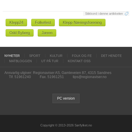
Stikkord i denne artikkelen
Klepp24
Folkefest
Klepp Næringsforening
Odd Byberg
Jæren
NYHETER
SPORT
KULTUR
FOLK OG FE
DET HENDTE
MATBLOGGEN
UT PÅ TUR
KONTAKT OSS
Ansvarlig utgiver: Regionaviser AS, Gamleveien 87, 4315 Sandnes
Tlf. 51961240
Fax. 51961251
tips@regionaviser.no
PC version
Copyright © 2013-2026 Sørfylket.no