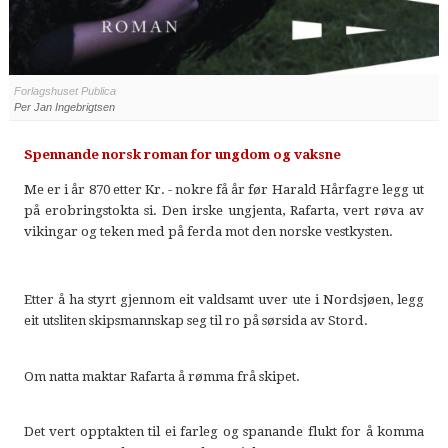
Forlagshuset Publica
Per Jan Ingebrigtsen
Spennande norsk roman for ungdom og vaksne
Me er i år 870 etter Kr. - nokre få år før Harald Hårfagre legg ut
på erobringstokta si.
Den irske ungjenta, Rafarta, vert røva av
vikingar og teken med på ferda mot den norske vestkysten.
Etter å ha styrt gjennom eit valdsamt uver ute i Nordsjøen, legg
eit utsliten skipsmannskap seg til ro på sørsida av Stord.
Om natta maktar Rafarta å rømma frå skipet.
Det vert opptakten til ei farleg og spanande flukt for å komma