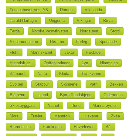
Forlagshuset Vest AS
Roman
Vikingtida
Harald Hårfagre
Ungjenta
Vikingar
Røva
Ferda
Norske Veswtkysten
Nordsjøen
Stord
Skipsmannskap
Rømma
Farleg
Spanande
Flukt
Mannskapet
Jakta
Faktadel
Historisk del
Ordforklaringar
Lyn
Himmelen
Båtnaust
Natta
Kleda
Trælkvinne
Svolten
Stabbur
Skinnene
Vatn
Bekken
Blåmenn
Island
Bjørn Raudskjegg
Oldermann
Skipsbyggjarar
Vatnet
Hund
Mannsrøyster
Mora
Træler
Mannfolk
Huskarar
Øksa
Bjørnefellen
Rømlingen
Havreleivar
Bål