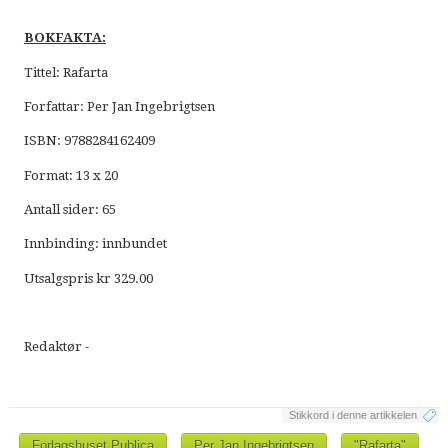
BOKFAKTA:
Tittel: Rafarta
Forfattar: Per Jan Ingebrigtsen
ISBN: 9788284162409
Format: 13 x 20
Antall sider: 65
Innbinding: innbundet
Utsalgspris kr 329.00
Redaktør -
Stikkord i denne artikkelen
Forlagshuset Publica
Per Jan Ingebrigtsen
"Rafarta"