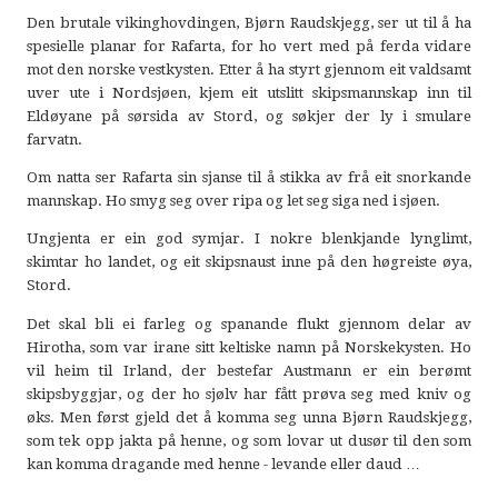
Den brutale vikinghovdingen, Bjørn Raudskjegg, ser ut til å ha
spesielle planar for Rafarta, for ho vert med på ferda vidare
mot den norske vestkysten. Etter å ha styrt gjennom eit valdsamt
uver ute i Nordsjøen, kjem eit utslitt skipsmannskap inn til
Eldøyane på sørsida av Stord, og søkjer der ly i smulare
farvatn.
Om natta ser Rafarta sin sjanse til å stikka av frå eit snorkande
mannskap. Ho smyg seg over ripa og let seg siga ned i sjøen.
Ungjenta er ein god symjar. I nokre blenkjande lynglimt,
skimtar ho landet, og eit skipsnaust inne på den høgreiste øya,
Stord.
Det skal bli ei farleg og spanande flukt gjennom delar av
Hirotha, som var irane sitt keltiske namn på Norskekysten. Ho
vil heim til Irland, der bestefar Austmann er ein berømt
skipsbyggjar, og der ho sjølv har fått prøva seg med kniv og
øks. Men først gjeld det å komma seg unna Bjørn Raudskjegg,
som tek opp jakta på henne, og som lovar ut dusør til den som
kan komma dragande med henne - levande eller daud …