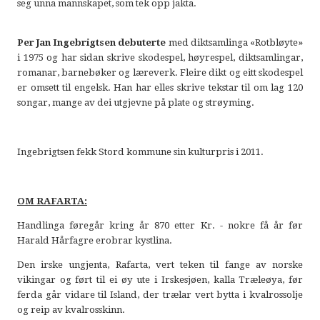
seg unna mannskapet, som tek opp jakta.
Per Jan Ingebrigtsen debuterte
med diktsamlinga «Rotbløyte»
i 1975 og har sidan skrive skodespel, høyrespel, diktsamlingar,
romanar, barnebøker og læreverk. Fleire dikt og eitt skodespel
er omsett til engelsk. Han har elles skrive tekstar til om lag 120
songar, mange av dei utgjevne på plate og strøyming.
Ingebrigtsen fekk Stord kommune sin kulturpris i 2011.
OM RAFARTA:
Handlinga føregår kring år 870 etter Kr. - nokre få år før
Harald Hårfagre erobrar kystlina.
Den irske ungjenta, Rafarta, vert teken til fange av norske
vikingar og ført til ei øy ute i Irskesjøen, kalla Træleøya, før
ferda går vidare til Island, der trælar vert bytta i kvalrossolje
og reip av kvalrosskinn.