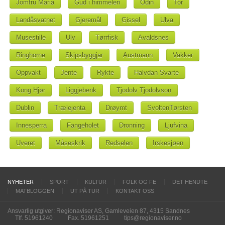
Jomfru Maria
Gud i himmelen
Odin
Tor
Landåsvatnet
Gjeremål
Gissel
Ulva
Musestille
Ulv
Tørrfisk
Avaldsnes
Ringhorne
Skipsbyggjar
Austmann
Vakker
Oppvakt
Jente
Rykte
Halvdan Svarte
Kong Hjør
Liggjebenk
Tjodolv Tjodolvson
Dublin
Trælejenta
Drøymt
SvoltenTørsten
Innesperra
Fangeholet
Dronning
Ljufvina
Uveret
Måseskrik
Redselen
Irskesjøen
NYHETER
SPORT
KULTUR
FOLK OG FE
DET HENDTE
MATBLOGGEN
UT PÅ TUR
KONTAKT OSS
Ansvarlig utgiver: Regionaviser AS, Gamleveien 87, 4315 Sandnes
Tlf. 51961240
Fax. 51961251
tips@regionaviser.no