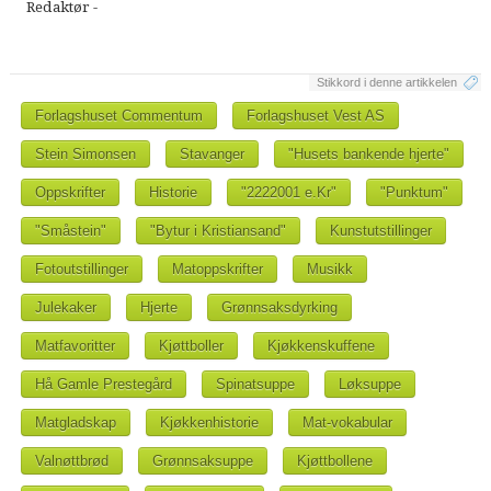
Redaktør -
Stikkord i denne artikkelen
Forlagshuset Commentum
Forlagshuset Vest AS
Stein Simonsen
Stavanger
"Husets bankende hjerte"
Oppskrifter
Historie
"2222001 e.Kr"
"Punktum"
"Småstein"
"Bytur i Kristiansand"
Kunstutstillinger
Fotoutstillinger
Matoppskrifter
Musikk
Julekaker
Hjerte
Grønnsaksdyrking
Matfavoritter
Kjøttboller
Kjøkkenskuffene
Hå Gamle Prestegård
Spinatsuppe
Løksuppe
Matgladskap
Kjøkkenhistorie
Mat-vokabular
Valnøttbrød
Grønnsaksuppe
Kjøttbollene