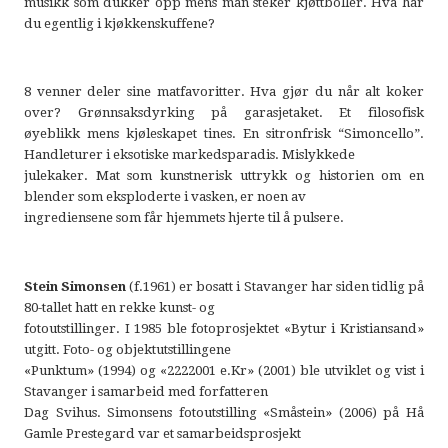
musikk som dukker opp mens man steker kjøttboller. Hva har
du egentlig i kjøkkenskuffene?
8 venner deler sine matfavoritter. Hva gjør du når alt koker
over? Grønnsaksdyrking på garasjetaket. Et filosofisk
øyeblikk mens kjøleskapet tines. En sitronfrisk “Simoncello”.
Handleturer i eksotiske markedsparadis. Mislykkede
julekaker. Mat som kunstnerisk uttrykk og historien om en
blender som eksploderte i vasken, er noen av
ingrediensene som får hjemmets hjerte til å pulsere.
Stein Simonsen
(f.1961) er bosatt i Stavanger har siden tidlig på
80-tallet hatt en rekke kunst- og
fotoutstillinger. I 1985 ble fotoprosjektet «Bytur i Kristiansand»
utgitt. Foto- og objektutstillingene
«Punktum» (1994) og «2222001 e.Kr» (2001) ble utviklet og vist i
Stavanger i samarbeid med forfatteren
Dag Svihus. Simonsens fotoutstilling «Småstein» (2006) på Hå
Gamle Prestegard var et samarbeidsprosjekt