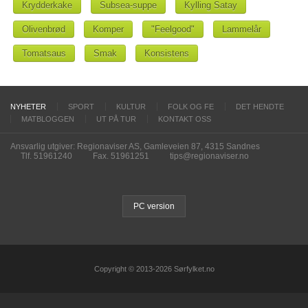
Krydderkake
Subsea-suppe
Kylling Satay
Olivenbrød
Komper
"Feelgood"
Lammelår
Tomatsaus
Smak
Konsistens
NYHETER
SPORT
KULTUR
FOLK OG FE
DET HENDTE
MATBLOGGEN
UT PÅ TUR
KONTAKT OSS
Ansvarlig utgiver: Regionaviser AS, Gamleveien 87, 4315 Sandnes
Tlf. 51961240
Fax. 51961251
tips@regionaviser.no
PC version
Copyright © 2013-2026 Sørfylket.no