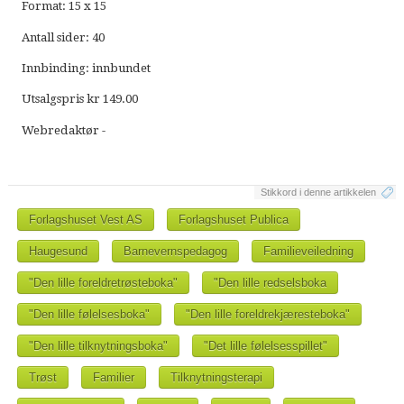
Format: 15 x 15
Antall sider: 40
Innbinding: innbundet
Utsalgspris kr 149.00
Webredaktør -
Stikkord i denne artikkelen
Forlagshuset Vest AS
Forlagshuset Publica
Haugesund
Barnevernspedagog
Familieveiledning
"Den lille foreldretrøsteboka"
"Den lille redselsboka
"Den lille følelsesboka"
"Den lille foreldrekjæresteboka"
"Den lille tilknytningsboka"
"Det lille følelsesspillet"
Trøst
Familier
Tilknytningsterapi