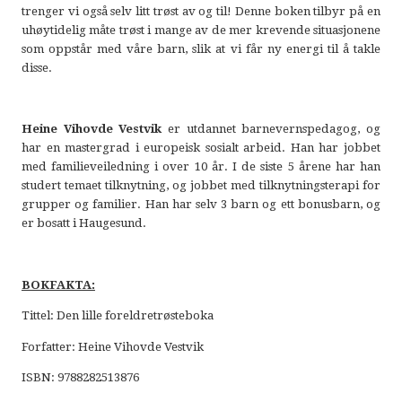
trenger vi også selv litt trøst av og til! Denne boken tilbyr på en
uhøytidelig måte trøst i mange av de mer krevende situasjonene
som oppstår med våre barn, slik at vi får ny energi til å takle
disse.
Heine Vihovde Vestvik
er utdannet barnevernspedagog, og
har en mastergrad i europeisk sosialt arbeid. Han har jobbet
med familieveiledning i over 10 år. I de siste 5 årene har han
studert temaet tilknytning, og jobbet med tilknytningsterapi for
grupper og familier. Han har selv 3 barn og ett bonusbarn, og
er bosatt i Haugesund.
BOKFAKTA:
Tittel: Den lille foreldretrøsteboka
Forfatter: Heine Vihovde Vestvik
ISBN: 9788282513876