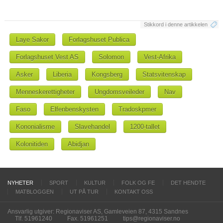
Stikkord i denne artikkelen
Laye Sakor
Forlagshuset Publica
Forlagshuset Vest AS
Solomon
Vest-Afrika
Asker
Liberia
Kongsberg
Statsvitenskap
Menneskerettigheter
Ungdomsveileder
Nav
Faso
Elfenbenskysten
Tradoskpmer
Kononialisme
Slavehandel
1200-tallet
Kolonitiden
Abidjan
NYHETER
SPORT
KULTUR
FOLK OG FE
DET HENDTE
MATBLOGGEN
UT PÅ TUR
KONTAKT OSS
Ansvarlig utgiver: Regionaviser AS, Gamleveien 87, 4315 Sandnes
Tlf. 51961240
Fax. 51961251
tips@regionaviser.no