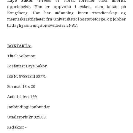
Laye Sakor
(f.1989) er norsk forfatter med liberisk
opprinnelse. Han er oppvokst i Asker, men bosatt på
Kongsberg. Han har utdanning innen statsvitenskap og
menneskerettigheter fra Universitetet i Sørøst-Norge, og jobber
til daglig som ungdomsveileder i NAV.
BOKFAKTA:
Tittel: Solomon
Forfatter: Laye Sakor
ISBN: 9788284160771
Format: 13 x 20
Antall sider: 199
Innbinding: innbundet
Utsalgspris kr 329.00
Redaktør -