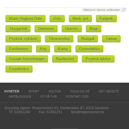
Stikkord i denne artikkelen
Marie Haglund Dahl
Oslo
Mørk sjel
Fargerik
Skyggefull
Drømmer
Univers
Magi
Psykisk sykdom
Tilvæærelse
Marigull
Tabuer
Fordommer
Krig
Kamp
Grunerløkka
Sosiale forventninger
Rastløshet
Psykisk lidelse
Fornektelse
NYHETER
SPORT
KULTUR
FOLK OG FE
DET HENDTE
MATBLOGGEN
UT PÅ TUR
KONTAKT OSS
Ansvarlig utgiver: Regionaviser AS, Gamleveien 87, 4315 Sandnes
Tlf. 51961240
Fax. 51961251
tips@regionaviser.no