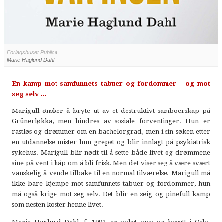
Forlagshuset Publica
Marie Haglund Dahl
En kamp mot samfunnets tabuer og fordommer – og mot
seg selv …
Marigull ønsker å bryte ut av et destruktivt samboerskap på
Grünerløkka, men hindres av sosiale forventinger. Hun er
rastløs og drømmer om en bachelorgrad, men i sin søken etter
en utdannelse mister hun grepet og blir innlagt på psykiatrisk
sykehus. Marigull blir nødt til å sette både livet og drømmene
sine på vent i håp om å bli frisk. Men det viser seg å være svært
vanskelig å vende tilbake til en normal tilværelse. Marigull må
ikke bare kjempe mot samfunnets tabuer og fordommer, hun
må også krige mot seg selv. Det blir en seig og pinefull kamp
som nesten koster henne livet.
Marie Haglund Dahl, f. 1992, er vokst opp og bosatt i Oslo.