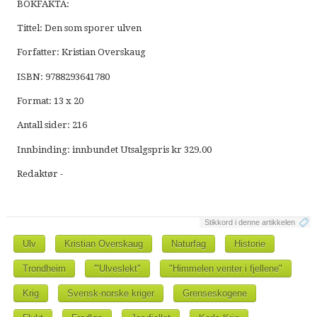
BOKFAKTA:
Tittel: Den som sporer ulven
Forfatter: Kristian Overskaug
ISBN: 9788293641780
Format: 13 x 20
Antall sider: 216
Innbinding: innbundet Utsalgspris kr 329.00
Redaktør -
Stikkord i denne artikkelen
Ulv
Kristian Overskaug
Naturfag
Historie
Trondheim
'"Ulveslekt"
"Himmelen venter i fjellene"
Krig
Svensk-norske kriger
Grenseskogene