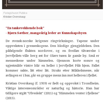
Forlagshuset Publica
Kristian Overskaug
"En tankevekkende bok"
- Bjørn Sæther, mangeårig leder av Kunnskapsbyen
De svensk-norske krigenes ringvirkninger. Tapene under
oppveksten i grenseskogene. Den blodige gjengjeldelsen. Den
påfølgende flukten nordover, og en fredløs tilværelse i
Jervfjellets ville berg øst for Olavs tusen år gamle by. Små er
menneskene under himmelen. Gjennom korte somre og
ugjestmilde vintre blir en heller i Jervfjellet Påls hjem. Fallet
kommer sakte, litt etter litt. Straks etter Mikkelsmesse, når
avlingen er i hus, går en gruppe menn inn mot helleren i fjellet.
Kristian Overskaug (f. 1959) er født og oppvokst i Trondheim.
Viktige interesseområder er naturfag og historie. Han har
tidligere utgitt "Ulveslekt" (2011) og "Himmelen venter i fjellene"
(2015).