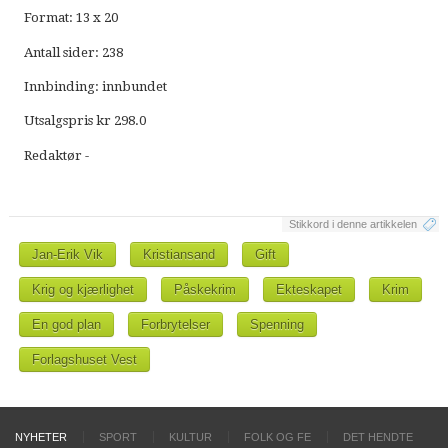
Format: 13 x 20
Antall sider: 238
Innbinding: innbundet
Utsalgspris kr 298.0
Redaktør -
Stikkord i denne artikkelen
Jan-Erik Vik
Kristiansand
Gift
Krig og kjærlighet
Påskekrim
Ekteskapet
Krim
En god plan
Forbrytelser
Spenning
Forlagshuset Vest
NYHETER
SPORT
KULTUR
FOLK OG FE
DET HENDTE