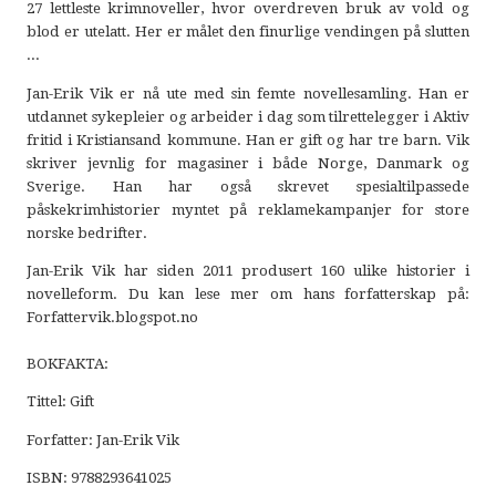
27 lettleste krimnoveller, hvor overdreven bruk av vold og
blod er utelatt. Her er målet den finurlige vendingen på slutten
...
Jan-Erik Vik er nå ute med sin femte novellesamling. Han er
utdannet sykepleier og arbeider i dag som tilrettelegger i Aktiv
fritid i Kristiansand kommune. Han er gift og har tre barn. Vik
skriver jevnlig for magasiner i både Norge, Danmark og
Sverige. Han har også skrevet spesialtilpassede
påskekrimhistorier myntet på reklamekampanjer for store
norske bedrifter.
Jan-Erik Vik har siden 2011 produsert 160 ulike historier i
novelleform. Du kan lese mer om hans forfatterskap på:
Forfattervik.blogspot.no
BOKFAKTA:
Tittel: Gift
Forfatter: Jan-Erik Vik
ISBN: 9788293641025