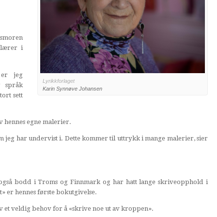
rnsmoren
 lærer i
 er jeg
Lyrikkforlaget
g språk
Karin Synnøve Johansen
tort sett
v hennes egne malerier.
om jeg har undervist i. Dette kommer til uttrykk i mange malerier, sier
r også bodd i Troms og Finnmark og har hatt lange skriveopphold i
t» er hennes første bokutgivelse.
v et veldig behov for å «skrive noe ut av kroppen».