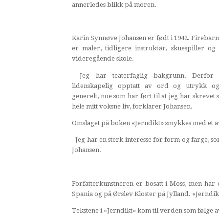
annerledes blikk på moren.
Karin Synnøve Johansen er født i 1942. Fireba
er maler, tidligere instruktør, skuespiller og
videregående skole.
- Jeg har teaterfaglig bakgrunn. Derfor
lidenskapelig opptatt av ord og utrykk o
generelt, noe som har ført til at jeg har skrevet s
hele mitt voksne liv, forklarer Johansen.
Omslaget på boken «Jerndikt» smykkes med et a
- Jeg har en sterk interesse for form og farge, s
Johansen.
Forfatterkunstneren er bosatt i Moss, men ha
Spania og på Ørslev Kloster på Jylland. «Jerndik
Tekstene i «Jerndikt» kom til verden som følge a