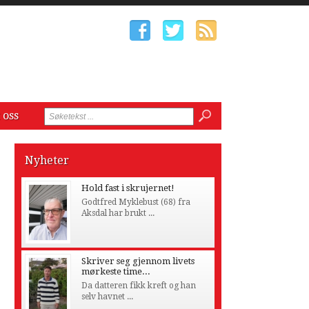
 oss
Nyheter
Hold fast i skrujernet!
Godtfred Myklebust (68) fra
Aksdal har brukt ...
Skriver seg gjennom livets
mørkeste time...
Da datteren fikk kreft og han
selv havnet ...