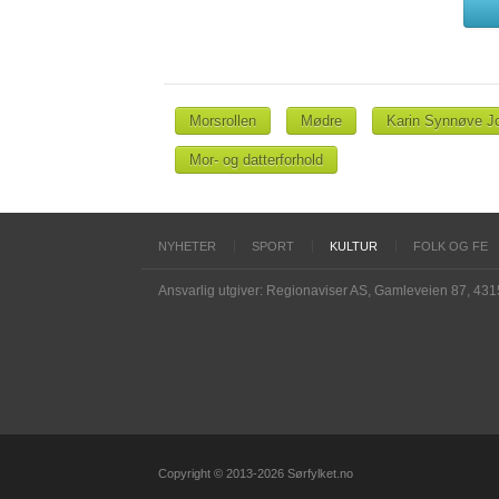
Morsrollen
Mødre
Karin Synnøve J
Mor- og datterforhold
NYHETER
SPORT
KULTUR
FOLK OG FE
Ansvarlig utgiver: Regionaviser AS, Gamleveien 87, 43
Copyright © 2013-2026 Sørfylket.no