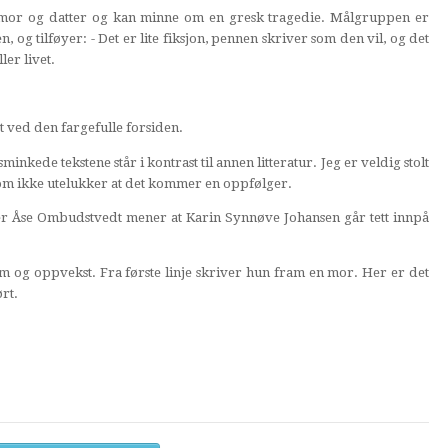
 mor og datter og kan minne om en gresk tragedie. Målgruppen er
n, og tilføyer: - Det er lite fiksjon, pennen skriver som den vil, og det
ler livet.
st ved den fargefulle forsiden.
sminkede tekstene står i kontrast til annen litteratur. Jeg er veldig stolt
som ikke utelukker at det kommer en oppfølger.
ter Åse Ombudstvedt mener at Karin Synnøve Johansen går tett innpå
 og oppvekst. Fra første linje skriver hun fram en mor. Her er det
rt.