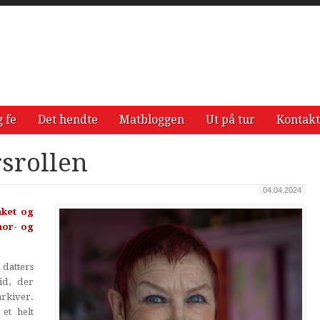
g fe
Det hendte
Matbloggen
Ut på tur
Kontakt
srollen
04.04.2024
nket og
mor- og
 datters
id, der
rkiver.
 et helt