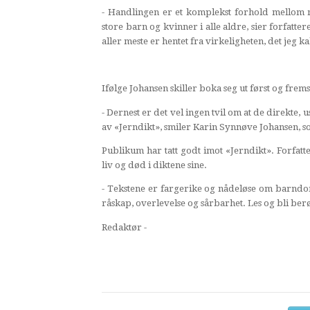
- Handlingen er et komplekst forhold mellom
store barn og kvinner i alle aldre, sier forfattere
aller meste er hentet fra virkeligheten, det jeg kal
Ifølge Johansen skiller boka seg ut først og frem
- Dernest er det vel ingen tvil om at de direkte, u
av «Jerndikt», smiler Karin Synnøve Johansen, 
Publikum har tatt godt imot «Jerndikt». Forfat
liv og død i diktene sine.
- Tekstene er fargerike og nådeløse om barndom
råskap, overlevelse og sårbarhet. Les og bli berø
Redaktør -