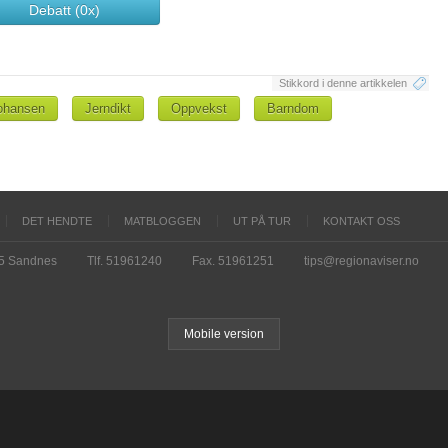
Debatt (0x)
Stikkord i denne artikkelen
ohansen
Jerndikt
Oppvekst
Barndom
DET HENDTE
MATBLOGGEN
UT PÅ TUR
KONTAKT OSS
15 Sandnes
Tlf. 51961240
Fax. 51961251
tips@regionaviser.no
Mobile version