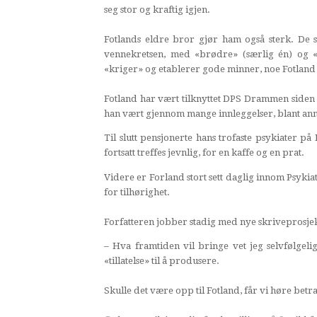
seg stor og kraftig igjen.
Fotlands eldre bror gjør ham også sterk. De 
vennekretsen, med «brødre» (særlig én) og 
«kriger» og etablerer gode minner, noe Fotland o
Fotland har vært tilknyttet DPS Drammen siden
han vært gjennom mange innleggelser, blant ann
Til slutt pensjonerte hans trofaste psykiater p
fortsatt treffes jevnlig, for en kaffe og en prat.
Videre er Forland stort sett daglig innom Psykia
for tilhørighet.
Forfatteren jobber stadig med nye skriveprosje
– Hva framtiden vil bringe vet jeg selvfølgelig
«tillatelse» til å produsere.
Skulle det være opp til Fotland, får vi høre bet