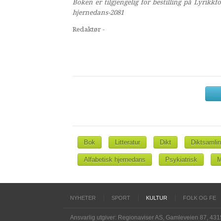
Boken er tilgjengelig for bestilling på Lyrikkf
hjernedans-2081
Redaktør -
Bok
Litteratur
Dikt
Diktsamli
Alfabetisk hjernedans
Psykiatrisk
M
NYHETER
SPORT
KULTUR
FOLK OG FE
Ansvarlig utgiver: Regionaviser AS, Gamleveien 87, 43