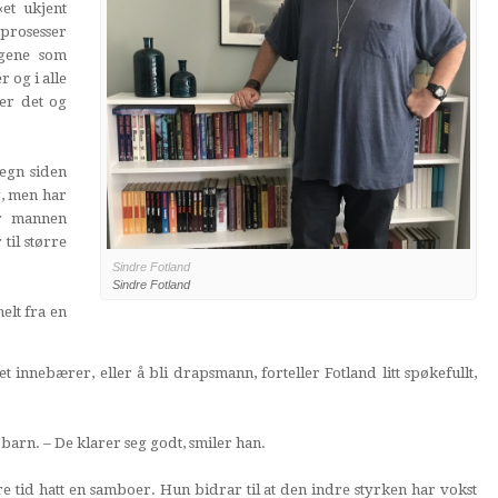
et ukjent
prosesser
ngene som
r og i alle
ter det og
egn siden
g, men har
ar mannen
til større
Sindre Fotland
Sindre Fotland
elt fra en
t innebærer, eller å bli drapsmann, forteller Fotland litt spøkefullt,
barn. – De klarer seg godt, smiler han.
e tid hatt en samboer. Hun bidrar til at den indre styrken har vokst