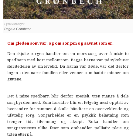
Lyrikkforlaget
Dagrun Grønbech
Om gleden som var, og om sorgen og savnet som er.
Den skjulte sorgen handler om en mors sorg over å miste to
spedbarn med kort mellomrom. Begge barna var på sykehuset
størstedelen av sin levetid. Da barna var døde, var det derfor
ingen i den nære familien eller venner som hadde minner om
guttene.
Det å miste spedbarn blir derfor spesielt, uten mange å dele
sorgbyrden med. Som foreldre blir en følgelig mest opptatt av
hverandre for sammen å skulle håndtere en overveldende og
ufattelig sorg. Sorgarbeidet er en psykisk belastning som
trenger tid, tilvenning og aksept. Boka handler om
sorgprosessens ulike faser som omhandler palliativ pleie og
tiden etterpå.