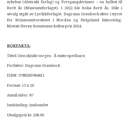
sykehus (Abstrakt forlag) og Foregangskvinner – en hyllest til
Berit Ås (Museumsforlaget). I 2022 ble boka Berit Ås. Dikt i
utvalg utgitt av Lyrikkforlaget. Dagrunn Grønbech sitter i styret
for Kvinneuniversitetet i Norden og Helgeland historielag.
Mottatt Herøy kommunes kulturpris 2024.
BOKFAKTA:
Tittel: Den skjulte sorgen - Å miste spedbarn
Forfatter: Dagrunn Grønbech
ISBN: 9788283984811
Format: 13 x 20
Antall sider: 87
Innbinding: innbundet
Utsalgspris kr 298.00