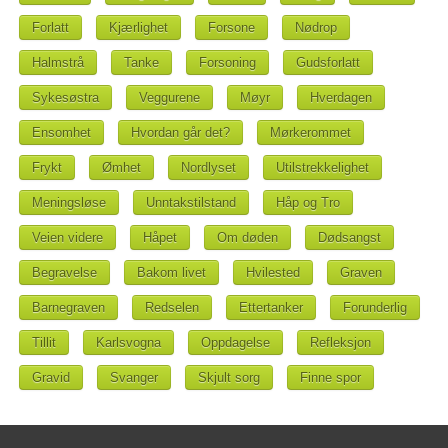
Forlatt
Kjærlighet
Forsone
Nødrop
Halmstrå
Tanke
Forsoning
Gudsforlatt
Sykesøstra
Veggurene
Møyr
Hverdagen
Ensomhet
Hvordan går det?
Mørkerommet
Frykt
Ømhet
Nordlyset
Utilstrekkelighet
Meningsløse
Unntakstilstand
Håp og Tro
Veien videre
Håpet
Om døden
Dødsangst
Begravelse
Bakom livet
Hvilested
Graven
Barnegraven
Redselen
Ettertanker
Forunderlig
Tillit
Karlsvogna
Oppdagelse
Refleksjon
Gravid
Svanger
Skjult sorg
Finne spor