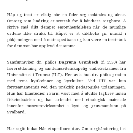
Håp og trøst er viktig når en føler seg maktesløs og alene.
Omsorg som lindring er sentralt for å håndtere sorgbøra. Å
skrive små dikt dempet ensomhetsfølelsen når de muntlige
ordene ikke strakk til. Håpet er at diktboka gir innsikt i
påkjenningen med å miste spedbarn og kan være en trøstebok
for dem som har opplevd det samme.
Samfunnsviter dr. philos
Dagrunn Grønbech
(f. 1950) har
lærerutdanning og samfunnsvitenskapelig embetseksamen fra
Universitetet i Tromsø (UiT). Her avla hun dr. philos-graden
med tema kystkvinner og kystkultur. Ved UiT var hun
førsteamanuensis ved den praktisk pedagogiske utdanningen.
Hun har filmstudier i Paris, vært med å utvikle fagbrev innen
fiskeindustrien og har arbeidet med etnologisk materiale
innenfor museumsvirksomhet i kyst- og gruvesamfunn på
Svalbard.
Har utgitt boka: Når et spedbarn dør. Om sorghåndtering i et