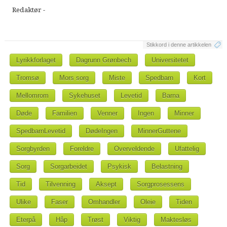
Redaktør -
Stikkord i denne artikkelen
Lyrikkforlaget
Dagrunn Grønbech
Universitetet
Tromsø
Mors sorg
Miste
Spedbarn
Kort
Mellomrom
Sykehuset
Levetid
Barna
Døde
Familien
Venner
Ingen
Minner
SpedbarnLevetid
DødeIngen
MinnerGuttene
Sorgbyrden
Foreldre
Overveldende
Ufattelig
Sorg
Sorgarbeidet
Psykisk
Belastning
Tid
Tilvenning
Aksept
Sorgprosessens
Ulike
Faser
Omhandler
Oleie
Tiden
Eterpå
Håp
Trøst
Viktig
Maktesløs