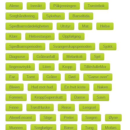
Alene
Innsikt
Påkjenningen
Trøstebok
Sorghåndtering
Sykehus
Barseltida
Spedbarnsdødeligheten
Utstyr
Mat
Helse
Klær
Helsestasjon
Oppfølging
Spedbarnsperioden
Svangerskapsperioden
Sjokk
Diagnose
Gråteanfall
Melankoli
Sjel
fingeravtrykk
Liten
Kropp
TillitsfulleMor
Far
Tomt
Gråter
Død
"Game over"
Bleien
Hud mot hud
En hvit kiste
Naken
Forenes
KroppSuperskatt
Danse
Savn
Finne
TrøstHuske
Reise
Lengsel
AleneEnsomt
Stige
Perler
Sorgen
Øyne
Munnen
Sorgbølger
Bære
Tung
Motløs