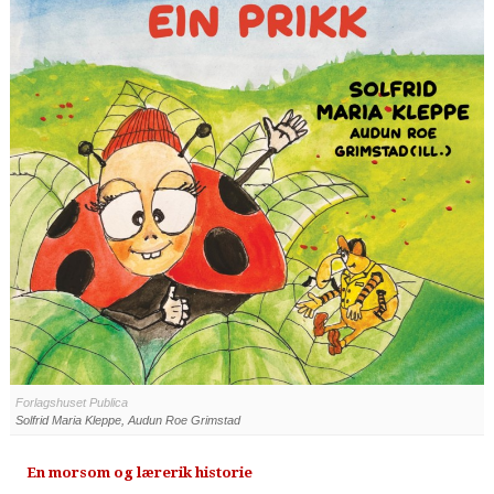
Forlagshuset Publica
Solfrid Maria Kleppe, Audun Roe Grimstad
En morsom og lærerik historie