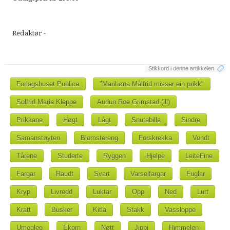
Redaktør -
Stikkord i denne artikkelen
Forlagshuset Publica
"Marihøna Målfrid misser ein prikk"
Solfrid Maria Kleppe
Audun Roe Grimstad (ill)
Prikkane
Høgt
Lågt
Snutebilla
Sindre
Samanstøyten
Blomstereng
Forskrekka
Vondt
Tårene
Studerte
Ryggen
Hjelpe
LeiteFine
Fargar
Raudt
Svart
Varselfargar
Fuglar
Kryp
Livredd
Luktar
Opp
Ned
Lurt
Kratt
Busker
Kitla
Stakk
Vassloppe
Umogleg
Ekorn
Nøtt
Jippi
Himmelen