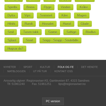
Sprella
Beina
Flyge
Vinden
Kråke
Dytta
Vips
Svimmel
Kiler
Magen
Hihihi
Rundt
Hovudet
Hurra!
Glade
Smil
Tusen takk
'Grøne
Saftige
Bladlus
Sjåast
Snart
Snipp - Snapp - Snutebille
Hugsar du?
NYHETER
SPORT
KULTUR
FOLK OG FE
DET HENDTE
MATBLOGGEN
UT PÅ TUR
KONTAKT OSS
Ansvarlig utgiver: Regionaviser AS, Gamleveien 87, 4315 Sandnes
Tlf. 51961240
Fax. 51961251
tips@regionaviser.no
PC version