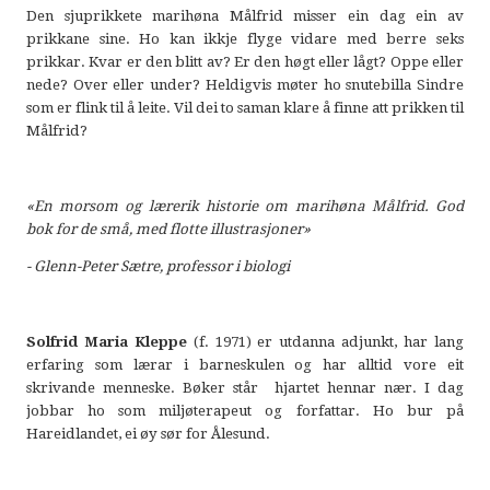
Den sjuprikkete marihøna Målfrid misser ein dag ein av
prikkane sine. Ho kan ikkje flyge vidare med berre seks
prikkar. Kvar er den blitt av? Er den høgt eller lågt? Oppe eller
nede? Over eller under? Heldigvis møter ho snutebilla Sindre
som er flink til å leite. Vil dei to saman klare å finne att prikken til
Målfrid?
«En morsom og lærerik historie om marihøna Målfrid. God
bok for de små, med flotte illustrasjoner»
-
Glenn-Peter Sætre, professor i biologi
Solfrid Maria Kleppe
(f. 1971) er utdanna adjunkt, har lang
erfaring som lærar i barneskulen og har alltid vore eit
skrivande menneske. Bøker står hjartet hennar nær. I dag
jobbar ho som miljøterapeut og forfattar. Ho bur på
Hareidlandet, ei øy sør for Ålesund.