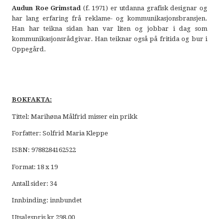
Audun Roe Grimstad
(f. 1971) er utdanna grafisk designar og
har lang erfaring frå reklame- og kommunikasjonsbransjen.
Han har teikna sidan han var liten og jobbar i dag som
kommunikasjonsrådgivar. Han teiknar også på fritida og bur i
Oppegård.
BOKFAKTA:
Tittel: Marihøna Målfrid misser ein prikk
Forfatter: Solfrid Maria Kleppe
ISBN: 9788284162522
Format: 18 x 19
Antall sider: 34
Innbinding: innbundet
Utsalgspris kr 298.00