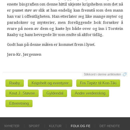
eneste biografien om denne hittil ukjente krigshelten som det nå
er pusset støv av slik at han endelig kan fremstå som den mann
han var i offentligheten. Han etterlater seg like mange myter og
paradokser og mysterier, men foreliggende bok forsøker å
svare på noen av dem og kaste lys både over og inn i Torstein
Raaby og hans bevegede liv som endte så altfor tidlig.
Godt han på denne måten er kommet frem i lyset.
Jørn-Kr. Jørgensen
Stikkord i denne artikkelen
Raaby
Krigshelt og eventyrer
Fra Tirpitz til Kon-Tiki
Knut J. Støvne
Gyldendal
Andre verdenskrig
Etterretning
NYHETER
SPORT
KULTUR
FOLK OG FE
DET HENDTE