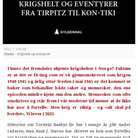
Knut J. Støvne
Raaby - Krigshelt og eventyrer
Finnes det fremdeles ukjente krigshelter i Norge? Faktum
er at det er få ting som er så gjennomskrevet som krigen
1940-1945 og årlig etter freden i mai 1945 er det kommet ut
bøker som behandler både saker og mennesker, den ene
episoden mindre kjent enn den andre. Mennesker som ofte
omskrives og står frem i vår moderne tid mener at de ikke
har noe å fortelle. Men krig er viktig - og «alt skal på
bordet». Vi lever i 2022.
Historien om Torstein Raabys liv har i mange år gått under
radaren, men Knut J. Støvne har skrevet en bok som forteller
om krigshelten og eventyreren. Det er bitt en spennende bok