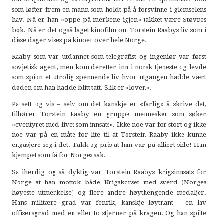
som løfter frem en mann som holdt på å forsvinne i glemselens
hav. Nå er han «oppe på merkene igjen» takket være Støvnes
bok. Nå er det også laget kinofilm om Torstein Raabys liv som i
disse dager vises på kinoer over hele Norge.
Raaby som var utdannet som telegrafist og ingeniør var først
sovjetisk agent, men kom deretter inn i norsk tjeneste og levde
som spion et utrolig spennende liv hvor utgangen hadde vært
døden om han hadde blitt tatt. Slik er «loven».
På sett og vis – selv om det kanskje er «farlig» å skrive det,
tilhører Torstein Raaby en gruppe mennesker som søker
«eventyret med livet som innsats». Ikke noe var for stort og ikke
noe var på en måte for lite til at Torstein Raaby ikke kunne
engasjere seg i det. Takk og pris at han var på alliert side! Han
kjempet som få for Norges sak.
Så iherdig og så dyktig var Torstein Raabys krigsinnsats for
Norge at han mottok både Krigskorset med sverd (Norges
høyeste utmerkelse) og flere andre høythengende medaljer.
Hans militære grad var fenrik, kanskje løytnant – en lav
offisersgrad med en eller to stjerner på kragen. Og han spilte