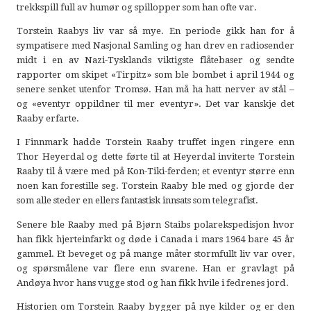
trekkspill full av humør og spillopper som han ofte var.
Torstein Raabys liv var så mye. En periode gikk han for å
sympatisere med Nasjonal Samling og han drev en radiosender
midt i en av Nazi-Tysklands viktigste flåtebaser og sendte
rapporter om skipet «Tirpitz» som ble bombet i april 1944 og
senere senket utenfor Tromsø. Han må ha hatt nerver av stål –
og «eventyr oppildner til mer eventyr». Det var kanskje det
Raaby erfarte.
I Finnmark hadde Torstein Raaby truffet ingen ringere enn
Thor Heyerdal og dette førte til at Heyerdal inviterte Torstein
Raaby til å være med på Kon-Tiki-ferden; et eventyr større enn
noen kan forestille seg. Torstein Raaby ble med og gjorde der
som alle steder en ellers fantastisk innsats som telegrafist.
Senere ble Raaby med på Bjørn Staibs polarekspedisjon hvor
han fikk hjerteinfarkt og døde i Canada i mars 1964 bare 45 år
gammel. Et beveget og på mange måter stormfullt liv var over,
og spørsmålene var flere enn svarene. Han er gravlagt på
Andøya hvor hans vugge stod og han fikk hvile i fedrenes jord.
Historien om Torstein Raaby bygger på nye kilder og er den