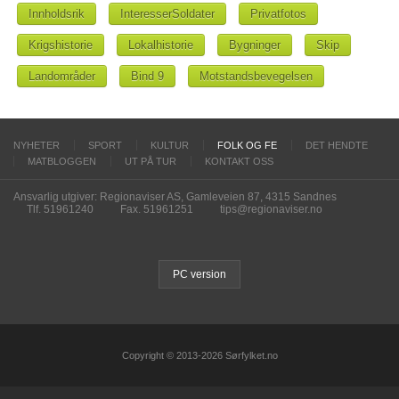
Innholdsrik
InteresserSoldater
Privatfotos
Krigshistorie
Lokalhistorie
Bygninger
Skip
Landområder
Bind 9
Motstandsbevegelsen
NYHETER
SPORT
KULTUR
FOLK OG FE
DET HENDTE
MATBLOGGEN
UT PÅ TUR
KONTAKT OSS
Ansvarlig utgiver: Regionaviser AS, Gamleveien 87, 4315 Sandnes
Tlf. 51961240
Fax. 51961251
tips@regionaviser.no
PC version
Copyright © 2013-2026 Sørfylket.no