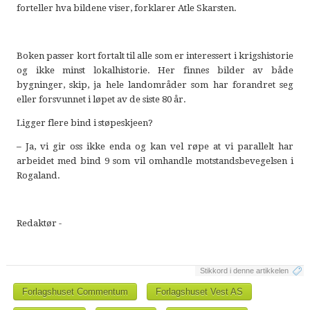
forteller hva bildene viser, forklarer Atle Skarsten.
Boken passer kort fortalt til alle som er interessert i krigshistorie
og ikke minst lokalhistorie. Her finnes bilder av både
bygninger, skip, ja hele landområder som har forandret seg
eller forsvunnet i løpet av de siste 80 år.
Ligger flere bind i støpeskjeen?
–
Ja, vi gir oss ikke enda og kan vel røpe at vi parallelt har
arbeidet med bind 9 som vil omhandle motstandsbevegelsen i
Rogaland.
Redaktør -
Stikkord i denne artikkelen
Forlagshuset Commentum
Forlagshuset Vest AS