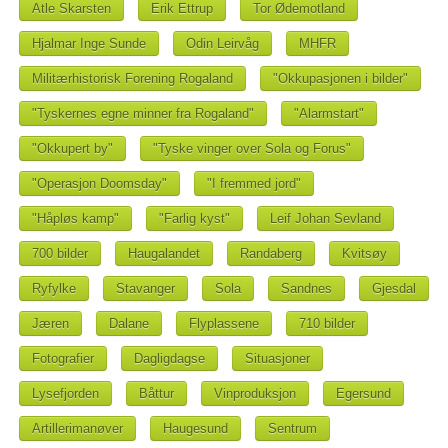
Atle Skarsten
Erik Ettrup
Tor Ødemotland
Hjalmar Inge Sunde
Odin Leirvåg
MHFR
Militærhistorisk Forening Rogaland
"Okkupasjonen i bilder"
"Tyskernes egne minner fra Rogaland"
"Alarmstart"
"Okkupert by"
"Tyske vinger over Sola og Forus"
"Operasjon Doomsday"
"I fremmed jord"
"Håpløs kamp"
"Farlig kyst"
Leif Johan Sevland
700 bilder
Haugalandet
Randaberg
Kvitsøy
Ryfylke
Stavanger
Sola
Sandnes
Gjesdal
Jæren
Dalane
Flyplassene
710 bilder
Fotografier
Dagligdagse
Situasjoner
Lysefjorden
Båttur
Vinproduksjon
Egersund
Artillerimanøver
Haugesund
Sentrum