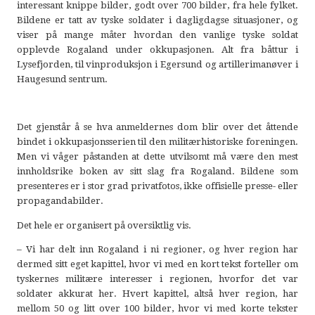
interessant knippe bilder, godt over 700 bilder, fra hele fylket.
Bildene er tatt av tyske soldater i dagligdagse situasjoner, og
viser på mange måter hvordan den vanlige tyske soldat
opplevde Rogaland under okkupasjonen. Alt fra båttur i
Lysefjorden, til vinproduksjon i Egersund og artillerimanøver i
Haugesund sentrum.
Det gjenstår å se hva anmeldernes dom blir over det åttende
bindet i okkupasjonsserien til den militærhistoriske foreningen.
Men vi våger påstanden at dette utvilsomt må være den mest
innholdsrike boken av sitt slag fra Rogaland. Bildene som
presenteres er i stor grad privatfotos, ikke offisielle presse- eller
propagandabilder.
Det hele er organisert på oversiktlig vis.
– Vi har delt inn Rogaland i ni regioner, og hver region har
dermed sitt eget kapittel, hvor vi med en kort tekst forteller om
tyskernes militære interesser i regionen, hvorfor det var
soldater akkurat her. Hvert kapittel, altså hver region, har
mellom 50 og litt over 100 bilder, hvor vi med korte tekster