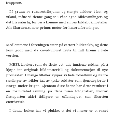
trappene.
–
På grunn av reiserestriksjoner og stengte arkiver i inn- og
utland, måtte vi denne gang se i våre egne bildesamlinger, og
det ble naturlig for oss å komme med en ren bildebok, forteller
Atle Skarsten, som er primus motor for historieforeningen.
Medlemmene i foreningen sitter på et stort bildearkiv, og dette
kom godt med da covid-viruset førte til full brems i hele
verden.
– MHFR bruker, som de fleste vet, alle inntjente midler på å
kjøpe inn originalt bildemateriell og dokumentasjon til nye
prosjekter. I mange tilfeller kjøper vi hele fotoalbum og større
samlinger av bilder tatt av tyske soldater som tjenestegjorde i
Norge under krigen. Gjennom disse årene har dette resultert i
en formidabel samling på flere tusen fotografier, hvorav
flesteparten aldri tidligere er offentligjort, sier Skarsten
entusiastisk.
– I denne boken har vi plukket ut det vi mener er et svært