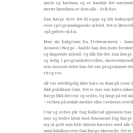
sjarm og karisma, og er kanskje det nærmes
største kjendisen av dem alle – Erik Bye.
Dan Børge drev det til topps og ble kultursje
over i programskapende arbeid. Det er liten tvil 
«på gølvet» så å si.
Men sin bakgrunn fra Frelsesarmeen – hans 
Armeen i Norge – hadde han den beste forutsetni
og skapende arbeid. Og slik ble det. Dan Børge ble
og ledig i programlederrollen, ukonvensjonell,
som morsom ledet han det ene programmet ett
ris og ros.
Alt var selvfølgelig ikke bare en dans på roser
fikk publikum i tale. Det er mer enn halve sukse
Børge fikk det i tur og orden. Og langt på vei nåd
– verken på sosiale medier eller i avisenes oversk
I tur og orden går Dag Kullerud igjennom Dan Bø
mer og bedre kjent med fenomenet Dag Børge Ak
seg så godt som hele Akerøs karriere med alle d
mini-leksikon over Dan Børge Akerøs liv. Det er 