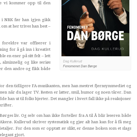
te vi kommer opp til den
f i NRK før han igjen gikk
om at her trives han best –
foreldre var offiserer i
ng for å gå inn i kreativt
 en ener på sitt felt – lett
Dag Kullerud
 alminnelig og like seriøs
Fenomenet Dan Børge
er den andre og fikk både
 for den tidligere FA-musikanten, men han mestret fjernsynsmediet og
ssen når du lager TV. Resten er latter, smil, humor og noen tårer. Dan
de han ut til folks hjerter. Det mangler i hvert fall ikke på reaksjoner
rifter.
rges liv. Og selv om han ikke forteller fra A til Å blir leseren både
erø. Kullerud skriver systematisk og gjør alt han kan for å få meg
etaljer. For den som er opptatt av slikt, er denne boken som et slags
elegant gjort.