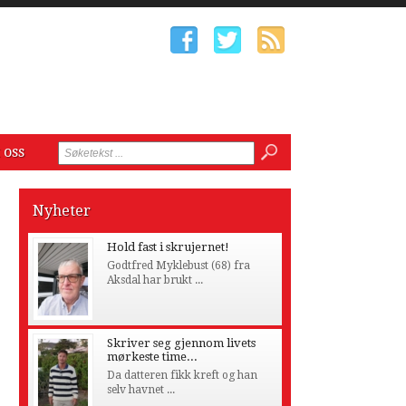
 oss
Nyheter
Hold fast i skrujernet!
Godtfred Myklebust (68) fra
Aksdal har brukt ...
Skriver seg gjennom livets
mørkeste time...
Da datteren fikk kreft og han
selv havnet ...