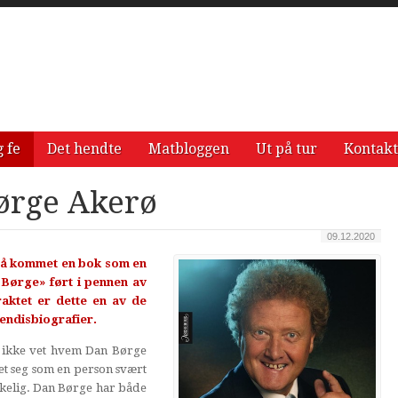
g fe
Det hendte
Matbloggen
Ut på tur
Kontakt
ørge Akerø
09.12.2020
 nå kommet en bok som en
 Børge» ført i pennen av
aktet er dette en av de
jendisbiografier.
m ikke vet hvem Dan Børge
t seg som en person svært
erkelig. Dan Børge har både