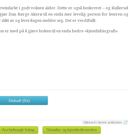
einfarkt i godt voksen alder. Dette er også beskrevet – og Kullerud
 gjør Dan Børge Akerø til en enda mer levelig person for leseren og
 slått av og hverdagen melder seg. Det er verdifullt.
som er med på å gjøre boken til en enda bedre «kjendisbiografi».
Debatt (0x)
Stikkord i denne artikkelen
Aschehough forlag
Showbiz og kjendistilværelse