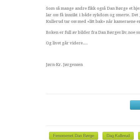
Som så mange andre fikk også Dan Børge et hjert
lar oss få innsikt i både sykdom og smerte. Det
Kullerud tar oss med «litt bak» når kameraene er
Boken er full av bilder fra Dan Børges liv, noe 
Og livet går videre....
Jørn-Kr. Jørgensen
Fenomenet Dan Børge
Dag Kullerud