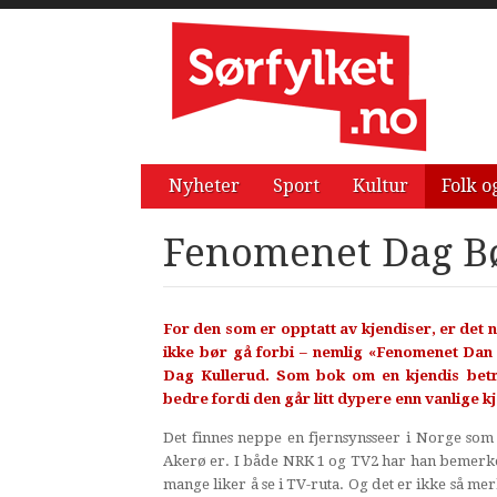
Nyheter
Sport
Kultur
Folk o
Fenomenet Dag B
For den som er opptatt av kjendiser, er det
ikke bør gå forbi – nemlig «Fenomenet Dan
Dag Kullerud. Som bok om en kjendis betr
bedre fordi den går litt dypere enn vanlige k
Det finnes neppe en fjernsynsseer i Norge so
Akerø er. I både NRK 1 og TV2 har han bemerke
mange liker å se i TV-ruta. Og det er ikke så m