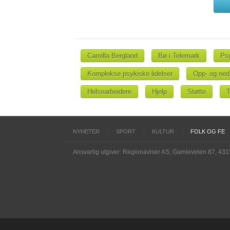
Camilla Bergland
Bø i Telemark
Psy
Komplekse psykiske lidelser
Opp- og ned
Helsearbeidere
Hjelp
Støtte
T
NYHETER
SPORT
KULTUR
FOLK OG FE
Ansvarlig utgiver: Regionaviser AS, Gamleveien 87, 43