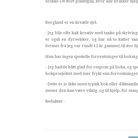
brikke i et stort puslespill, hvor alle brikker hj
Bergland er en kreativ sjel.
- Jeg blir ofte kalt kreativ med tanke på skrivinge
er også en dyreelsker, og har nå to katter s
former fra jeg var rundt 12 år gammel, til stor hje
Hun har ingen spesielle forventninger til bokutgi
-
Jeg hadde blitt glad for respons på boka, og spe
bokprosjektet med mer frykt enn forventninger, 
- Dette er jo ikke noen typisk bok eller diktsamli
mener den kan være viktig, og til hjelp, for man
Redaktør -