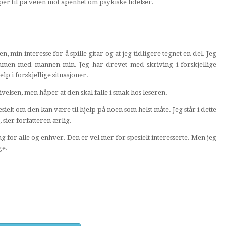
elper til på veien mot åpenhet om psykiske lidelser.
n, min interesse for å spille gitar og at jeg tidligere tegnet en del. Jeg
ammen med mannen min. Jeg har drevet med skriving i forskjellige
lp i forskjellige situasjoner.
velsen, men håper at den skal falle i smak hos leseren.
sielt om den kan være til hjelp på noen som helst måte. Jeg står i dette
sier forfatteren ærlig.
ng for alle og enhver. Den er vel mer for spesielt interesserte. Men jeg
ge.