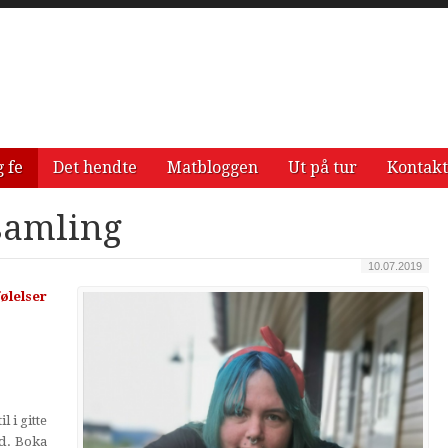
g fe
Det hendte
Matbloggen
Ut på tur
Kontakt
samling
10.07.2019
ølelser
l i gitte
ed. Boka