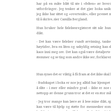
har på en måte blitt til ute i «felten» av hver
utfordringer. Jeg tenker at det gjør boka unik
jeg ikke har sittet og «overtenkt», eller presset 
til å skrive, sier Camilla Bergland.
Hun bruker hele følelsesregisteret sitt når hu
dikt.
- Det kan være følelser rundt avvisning, tank
høytider, hva en liten og uskyldig setning kan 
kaos inni meg osv. Det kan også være detaljert
stemmer og se ting som andre ikke ser, forklare
Hun synes det er viktig å få fram at det ikke skal
- Budskapet i boka er noe jeg alltid har kjempet 
å slite – i mer eller mindre grad – ikke er noe
nettopp av denne grunn tror at det er en stor m
- Jeg tror mange kan lære av å lese mine dikt, 
kan være til hjelp og støtte for mennesker som