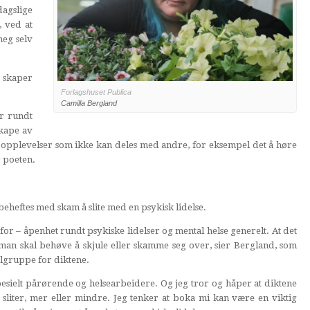
dagslige
, ved at
meg selv
n skaper
Forlagshuset Publica
Camilla Bergland
er rundt
skape av
e opplevelser som ikke kan deles med andre, for eksempel det å høre
r poeten.
 beheftes med skam å slite med en psykisk lidelse.
for – åpenhet rundt psykiske lidelser og mental helse generelt. At det
 man skal behøve å skjule eller skamme seg over, sier Bergland, som
ålgruppe for diktene.
spesielt pårørende og helsearbeidere. Og jeg tror og håper at diktene
 sliter, mer eller mindre. Jeg tenker at boka mi kan være en viktig