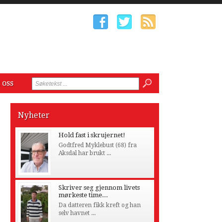
 oss
Nyheter
Hold fast i skrujernet!
Godtfred Myklebust (68) fra
Aksdal har brukt ...
Skriver seg gjennom livets
mørkeste time...
Da datteren fikk kreft og han
selv havnet ...