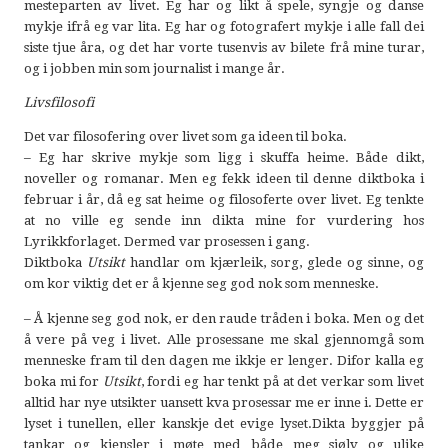
mesteparten av livet. Eg har og likt å spele, syngje og danse
mykje ifrå eg var lita. Eg har og fotografert mykje i alle fall dei
siste tjue åra, og det har vorte tusenvis av bilete frå mine turar,
og i jobben min som journalist i mange år.
Livsfilosofi
Det var filosofering over livet som ga ideen til boka.
– Eg har skrive mykje som ligg i skuffa heime. Både dikt,
noveller og romanar. Men eg fekk ideen til denne diktboka i
februar i år, då eg sat heime og filosoferte over livet. Eg tenkte
at no ville eg sende inn dikta mine for vurdering hos
Lyrikkforlaget. Dermed var prosessen i gang.
Diktboka
Utsikt
handlar om kjærleik, sorg, glede og sinne, og
om kor viktig det er å kjenne seg god nok som menneske.
– Å kjenne seg god nok, er den raude tråden i boka. Men og det
å vere på veg i livet. Alle prosessane me skal gjennomgå som
menneske fram til den dagen me ikkje er lenger. Difor kalla eg
boka mi for
Utsikt
, fordi eg har tenkt på at det verkar som livet
alltid har nye utsikter uansett kva prosessar me er inne i. Dette er
lyset i tunellen, eller kanskje det evige lyset.Dikta byggjer på
tankar og kjensler i møte med både meg sjølv og ulike