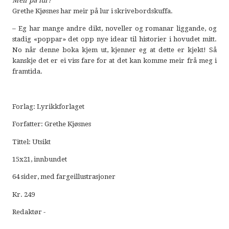
Meir på lur?
Grethe Kjøsnes har meir på lur i skrivebordskuffa.
– Eg har mange andre dikt, noveller og romanar liggande, og
stadig «poppar» det opp nye idear til historier i hovudet mitt.
No når denne boka kjem ut, kjenner eg at dette er kjekt! Så
kanskje det er ei viss fare for at det kan komme meir frå meg i
framtida.
Forlag: Lyrikkforlaget
Forfatter: Grethe Kjøsnes
Tittel: Utsikt
15x21, innbundet
64 sider, med fargeillustrasjoner
Kr. 249
Redaktør -