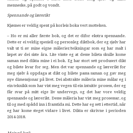
menneske, på godt og vondt.
Spennande og lærerikt
Kjøsnes er veldig spent på korleis boka vert motteken.
– Ho er mi aller første bok, og det er difor ekstra spennande.
Dette er ei veldig spesiell og personleg diktbok, der eg sjølv har
valt ut ti av mine eigne målerier/teikningar som eg har malt i
løpet av dei siste åra. Lite visste eg at desse bileta skulle kome
saman med dikta mine i ei bok. Eg har stort sett produsert dikt
og bilete kvar for seg. Men det var spennande og lærerikt for
meg sjølv å oppdaga at dikt og bilete passa saman og gav meg
nye dimensjonar på livet. Dei abstrakte måleria mine målar eg i
ein teknikk som har vist meg vegen til ein intuitiv prosess, der eg
får svar på mitt eige liv undervegs, og det har vore veldig
spennande og lærerikt. Desse måleria har vist meg prosessar, og
til og med spådd inn i framtida mi. Dette har eg sett i ettertid, når
eg har kome steget vidare i livet. Dikta er skrivne i perioden
2014-2018.