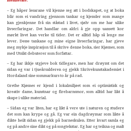
menneske.
– Eg håper lesarane vil kjenne seg att i bodskapet, og at boka
blir som ei vandring gjennom tankar og kjensler som mange
kan gjenkjenne frå sin ståstad i livet, sjølv om me har ulike
livserfaringar. Det handlar om aldri å gje opp uansett kor
mørkt livet kan verke til tider. Det er alltid håp så lenge me
lever. Desse tankane og mine eigne livserfaringar, har gjeve
meg mykje inspirasjon til å skrive denne boka, sier Kjøsnes, som
med Utsikt debuterer som forfattar.
– Eg har ikkje utgjeve bok tidlegare, men har drøymt om det
sidan eg var i tjueårsalderen og gjekk Skrivekunstakademiet i
Hordaland sine sommarkurs to år på rad.
Grethe Kjøsnes er kjend i lokalmiljøet som ei optimistisk og
kreativ dame, kunstnar og firebarnsmor, som alltid har likt å
skape i ulike material.
– Sidan eg var liten, har eg likt å vere ute i naturen og studere
det som kan krype og gå. Eg var ein dagdrøymar som likte å
dikte heilt sidan eg gjekk på barneskulen. Etter kvart samla eg
og på andre sine dikt og på songtekstar. Eg har og teikna og malt