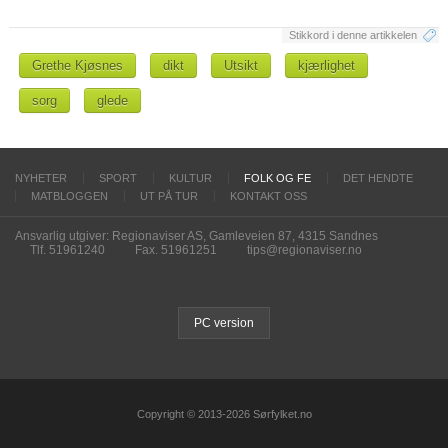
Stikkord i denne artikkelen
Grethe Kjøsnes
dikt
Utsikt
kjærlighet
sorg
glede
NYHETER
SPORT
KULTUR
FOLK OG FE
DET HENDTE
MATBLOGGEN
UT PÅ TUR
KONTAKT OSS
Ansvarlig utgiver: Regionaviser AS, Gamleveien 87, 4315 Sandnes
Tlf. 51961240
Fax. 51961251
tips@regionaviser.no
PC version
Copyright © 2013-2026 Sørfylket.no