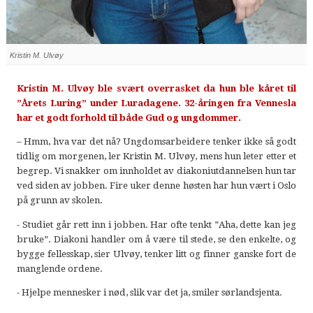
Kristin M. Ulvøy
Kristin M. Ulvøy ble svært overrasket da hun ble kåret til
”Årets Luring” under Luradagene. 32-åringen fra Vennesla
har et godt forhold til både Gud og ungdommer.
– Hmm, hva var det nå? Ungdomsarbeidere tenker ikke så godt
tidlig om morgenen, ler Kristin M. Ulvøy, mens hun leter etter et
begrep. Vi snakker om innholdet av diakoniutdannelsen hun tar
ved siden av jobben. Fire uker denne høsten har hun vært i Oslo
på grunn av skolen.
- Studiet går rett inn i jobben. Har ofte tenkt ”Aha, dette kan jeg
bruke”. Diakoni handler om å være til stede, se den enkelte, og
bygge fellesskap, sier Ulvøy, tenker litt og finner ganske fort de
manglende ordene.
- Hjelpe mennesker i nød, slik var det ja, smiler sørlandsjenta.