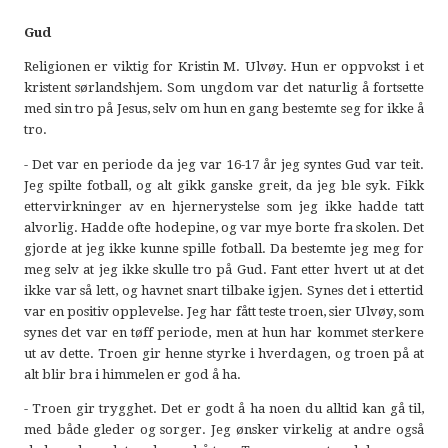
Gud
Religionen er viktig for Kristin M. Ulvøy. Hun er oppvokst i et
kristent sørlandshjem. Som ungdom var det naturlig å fortsette
med sin tro på Jesus, selv om hun en gang bestemte seg for ikke å
tro.
- Det var en periode da jeg var 16-17 år jeg syntes Gud var teit.
Jeg spilte fotball, og alt gikk ganske greit, da jeg ble syk. Fikk
ettervirkninger av en hjernerystelse som jeg ikke hadde tatt
alvorlig. Hadde ofte hodepine, og var mye borte fra skolen. Det
gjorde at jeg ikke kunne spille fotball. Da bestemte jeg meg for
meg selv at jeg ikke skulle tro på Gud. Fant etter hvert ut at det
ikke var så lett, og havnet snart tilbake igjen. Synes det i ettertid
var en positiv opplevelse. Jeg har fått teste troen, sier Ulvøy, som
synes det var en tøff periode, men at hun har kommet sterkere
ut av dette. Troen gir henne styrke i hverdagen, og troen på at
alt blir bra i himmelen er god å ha.
- Troen gir trygghet. Det er godt å ha noen du alltid kan gå til,
med både gleder og sorger. Jeg ønsker virkelig at andre også