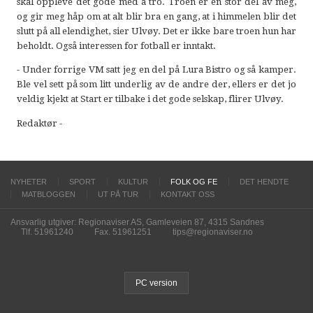
skal oppleve det gode med å tro. Troen er en stor del av meg,
og gir meg håp om at alt blir bra en gang, at i himmelen blir det
slutt på all elendighet, sier Ulvøy. Det er ikke bare troen hun har
beholdt. Også interessen for fotball er inntakt.
- Under forrige VM satt jeg en del på Lura Bistro og så kamper.
Ble vel sett på som litt underlig av de andre der, ellers er det jo
veldig kjekt at Start er tilbake i det gode selskap, flirer Ulvøy.
Redaktør -
NYHETER
SPORT
KULTUR
FOLK OG FE
DET HENDTE
MATBLOGGEN
UT PÅ TUR
KONTAKT OSS
Ansvarlig utgiver: Regionaviser AS, Gamleveien 87, 4315 Sandnes
Tlf. 51961240
Fax. 51961251
tips@regionaviser.no
PC version