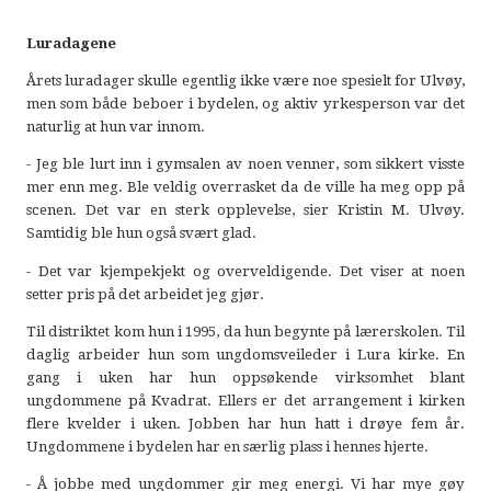
Luradagene
Årets luradager skulle egentlig ikke være noe spesielt for Ulvøy,
men som både beboer i bydelen, og aktiv yrkesperson var det
naturlig at hun var innom.
- Jeg ble lurt inn i gymsalen av noen venner, som sikkert visste
mer enn meg. Ble veldig overrasket da de ville ha meg opp på
scenen. Det var en sterk opplevelse, sier Kristin M. Ulvøy.
Samtidig ble hun også svært glad.
- Det var kjempekjekt og overveldigende. Det viser at noen
setter pris på det arbeidet jeg gjør.
Til distriktet kom hun i 1995, da hun begynte på lærerskolen. Til
daglig arbeider hun som ungdomsveileder i Lura kirke. En
gang i uken har hun oppsøkende virksomhet blant
ungdommene på Kvadrat. Ellers er det arrangement i kirken
flere kvelder i uken. Jobben har hun hatt i drøye fem år.
Ungdommene i bydelen har en særlig plass i hennes hjerte.
- Å jobbe med ungdommer gir meg energi. Vi har mye gøy