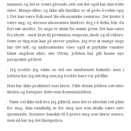
sammen, og det er svært givende, selv om det også har sine triste
sider. Mange sliter, og ikke alle familier er så gode å vokse opp
i. Det kan være folk med lite økonomiske ressurser. Det koster å
være ung, og dersom økonomien hindrer deg i å delta, blir du
fort satt utenfor. De unge er utsatt for masse press. Det kan være
fra idrett – med krav til prestasjon, sexpress, skole og så videre.
Dette er ting som kan gå utover psyken. Jeg tror at mange unge
har det tøft, og undersøkelser viser også at psykiske vansker
blant ungdom øker, sier Ulvøy. Jobben har gitt henne nye
perspektiv på livet.
- Jeg trodde jeg visste en del om samfunnets bakside, men i
jobben har jeg sett ting som jeg trodde bare var på film.
Hun har ikke praktisert som lærer. Fikk denne jobben rett etter
skolen, og betegner dette som drømmejobben.
- Visste vel ikke helt hva jeg gikk til, men det er absolutt rett plass
for meg. Kan vanskelig se for meg noe som skulle være mer
spennende. Kommer kanskje til å prøve meg som lærer senere,
men nå har jeg det kjempebra.