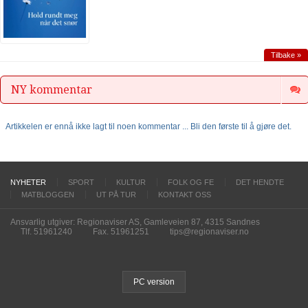
Tilbake »
NY kommentar
Artikkelen er ennå ikke lagt til noen kommentar ... Bli den første til å gjøre det.
NYHETER
SPORT
KULTUR
FOLK OG FE
DET HENDTE
MATBLOGGEN
UT PÅ TUR
KONTAKT OSS
Ansvarlig utgiver: Regionaviser AS, Gamleveien 87, 4315 Sandnes
Tlf. 51961240
Fax. 51961251
tips@regionaviser.no
PC version