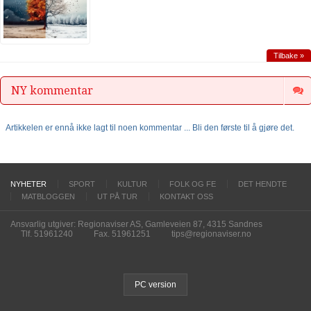
Tilbake »
NY kommentar
Artikkelen er ennå ikke lagt til noen kommentar ... Bli den første til å gjøre det.
NYHETER
SPORT
KULTUR
FOLK OG FE
DET HENDTE
MATBLOGGEN
UT PÅ TUR
KONTAKT OSS
Ansvarlig utgiver: Regionaviser AS, Gamleveien 87, 4315 Sandnes
Tlf. 51961240
Fax. 51961251
tips@regionaviser.no
PC version