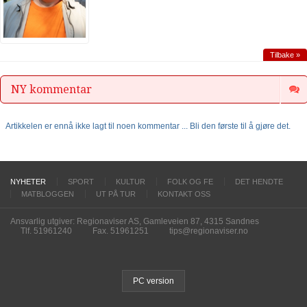
Tilbake »
NY kommentar
Artikkelen er ennå ikke lagt til noen kommentar ... Bli den første til å gjøre det.
NYHETER
SPORT
KULTUR
FOLK OG FE
DET HENDTE
MATBLOGGEN
UT PÅ TUR
KONTAKT OSS
Ansvarlig utgiver: Regionaviser AS, Gamleveien 87, 4315 Sandnes
Tlf. 51961240
Fax. 51961251
tips@regionaviser.no
PC version