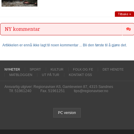
Tilbake »
NY kommentar
Artikkelen er ennå ikke lagt til noen kommentar ... Bli den første til å gjøre det.
NYHETER
SPORT
KULTUR
FOLK OG FE
DET HENDTE
MATBLOGGEN
UT PÅ TUR
KONTAKT OSS
Ansvarlig utgiver: Regionaviser AS, Gamleveien 87, 4315 Sandnes
Tlf. 51961240
Fax. 51961251
tips@regionaviser.no
PC version