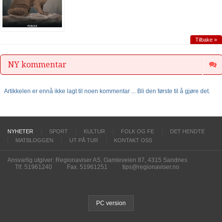
Tilbake »
NY kommentar
Artikkelen er ennå ikke lagt til noen kommentar ... Bli den første til å gjøre det.
NYHETER
SPORT
KULTUR
FOLK OG FE
DET HENDTE
MATBLOGGEN
UT PÅ TUR
KONTAKT OSS
Ansvarlig utgiver: Regionaviser AS, Gamleveien 87, 4315 Sandnes
Tlf. 51961240
Fax. 51961251
tips@regionaviser.no
PC version