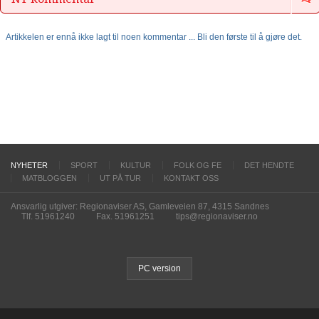
Artikkelen er ennå ikke lagt til noen kommentar ... Bli den første til å gjøre det.
NYHETER
SPORT
KULTUR
FOLK OG FE
DET HENDTE
MATBLOGGEN
UT PÅ TUR
KONTAKT OSS
Ansvarlig utgiver: Regionaviser AS, Gamleveien 87, 4315 Sandnes
Tlf. 51961240
Fax. 51961251
tips@regionaviser.no
PC version