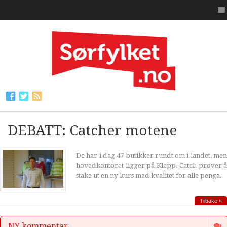
DEBATT: Catcher motene
De har i dag 47 butikker rundt om i landet, men
hovedkontoret ligger på Klepp. Catch prøver å
stake ut en ny kurs med kvalitet for alle penga.
Tilbake »
NY kommentar