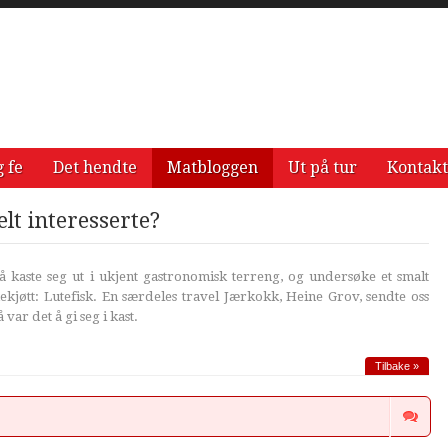
g fe
Det hendte
Matbloggen
Ut på tur
Kontakt
lt interesserte?
 kaste seg ut i ukjent gastronomisk terreng, og undersøke et smalt
nekjøtt: Lutefisk. En særdeles travel Jærkokk, Heine Grov, sendte oss
 var det å gi seg i kast.
Tilbake »