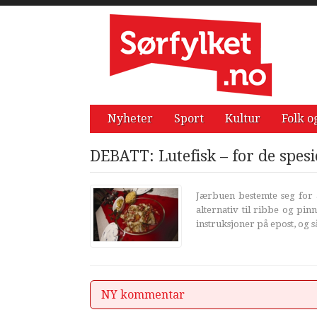
Nyheter
Sport
Kultur
Folk o
DEBATT: Lutefisk – for de spesie
Jærbuen bestemte seg for å
alternativ til ribbe og pin
instruksjoner på epost, og så
NY kommentar