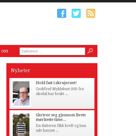
 oss
Nyheter
Hold fast i skrujernet!
Godtfred Myklebust (68) fra
Aksdal har brukt ...
Skriver seg gjennom livets
mørkeste time...
Da datteren fikk kreft og han
selv havnet ...