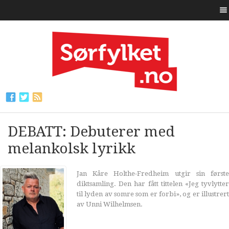
DEBATT: Debuterer med
melankolsk lyrikk
Jan Kåre Holthe-Fredheim utgir sin første
diktsamling. Den har fått tittelen «Jeg tyvlytter
til lyden av somre som er forbi», og er illustrert
av Unni Wilhelmsen.