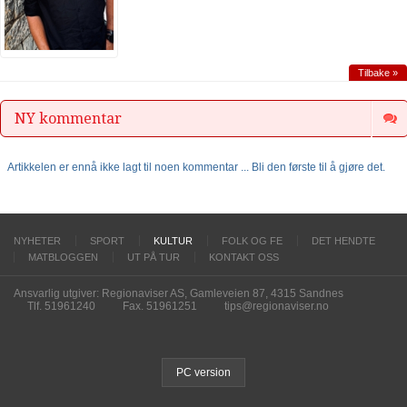
Tilbake »
NY kommentar
Artikkelen er ennå ikke lagt til noen kommentar ... Bli den første til å gjøre det.
NYHETER
SPORT
KULTUR
FOLK OG FE
DET HENDTE
MATBLOGGEN
UT PÅ TUR
KONTAKT OSS
Ansvarlig utgiver: Regionaviser AS, Gamleveien 87, 4315 Sandnes
Tlf. 51961240
Fax. 51961251
tips@regionaviser.no
PC version