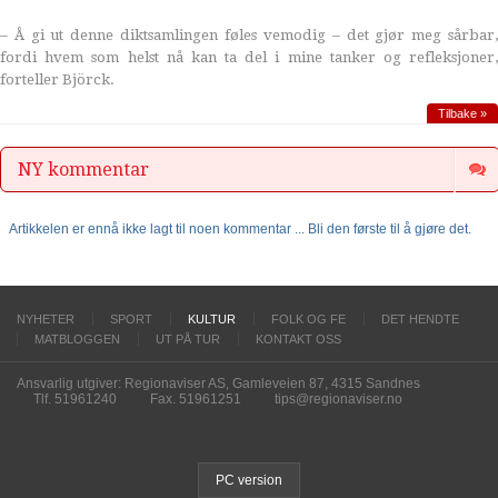
– Å gi ut denne diktsamlingen føles vemodig – det gjør meg sårbar,
fordi hvem som helst nå kan ta del i mine tanker og refleksjoner,
forteller Björck.
Tilbake »
NY kommentar
Artikkelen er ennå ikke lagt til noen kommentar ... Bli den første til å gjøre det.
NYHETER
SPORT
KULTUR
FOLK OG FE
DET HENDTE
MATBLOGGEN
UT PÅ TUR
KONTAKT OSS
Ansvarlig utgiver: Regionaviser AS, Gamleveien 87, 4315 Sandnes
Tlf. 51961240
Fax. 51961251
tips@regionaviser.no
PC version