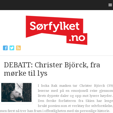
DEBATT: Christer Björck, fra
mørke til lys
I boka Bak masken tar Christer Björck (39)
leserne med på en emosjonell reise gjennom
livets dypeste daler og opp mot lysere høyder.
Den ferske forfatteren fra Skien har lenge
brukt poesien som et verktøy for selvforståelse,
men først nå trer han fram i offentligheten med sin personlige historie.