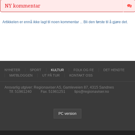
NY kommentar
Artikkelen er ennå ikke lagt til noen kommentar ... Bli den første til å gjøre det.
NYHETER
SPORT
KULTUR
FOLK OG FE
DET HENDTE
MATBLOGGEN
UT PÅ TUR
KONTAKT OSS
Ansvarlig utgiver: Regionaviser AS, Gamleveien 87, 4315 Sandnes
Tlf. 51961240
Fax. 51961251
tips@regionaviser.no
PC version