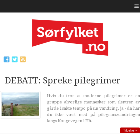
DEBATT: Spreke pilegrimer
Hvis du tror at moderne pilegrimer er en
gruppe alvorlige mennesker som slentrer av
gårde i sakte tempo på sin vandring, ja - da har
du ikke vært med på pilegrimsvandringen
langs Kongevegen i Hå.
Tilbake »