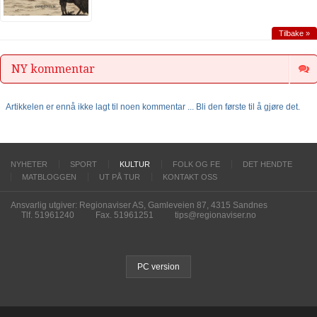
Tilbake »
NY kommentar
Artikkelen er ennå ikke lagt til noen kommentar ... Bli den første til å gjøre det.
NYHETER
SPORT
KULTUR
FOLK OG FE
DET HENDTE
MATBLOGGEN
UT PÅ TUR
KONTAKT OSS
Ansvarlig utgiver: Regionaviser AS, Gamleveien 87, 4315 Sandnes
Tlf. 51961240
Fax. 51961251
tips@regionaviser.no
PC version