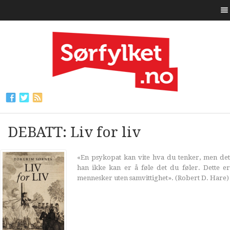
DEBATT: Liv for liv
«En psykopat kan vite hva du tenker, men det
han ikke kan er å føle det du føler. Dette er
mennesker uten samvittighet». (Robert D. Hare)