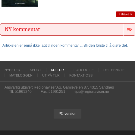
Tilbake »
NY kommentar
Artikkelen er ennå ikke lagt til noen kommentar ... Bli den første til å gjøre det.
NYHETER
SPORT
KULTUR
FOLK OG FE
DET HENDTE
MATBLOGGEN
UT PÅ TUR
KONTAKT OSS
Ansvarlig utgiver: Regionaviser AS, Gamleveien 87, 4315 Sandnes
Tlf. 51961240
Fax. 51961251
tips@regionaviser.no
PC version