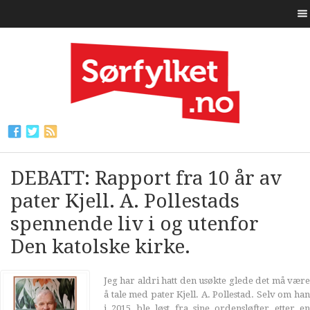
DEBATT: Rapport fra 10 år av
pater Kjell. A. Pollestads
spennende liv i og utenfor
Den katolske kirke.
Jeg har aldri hatt den usøkte glede det må være
å tale med pater Kjell. A. Pollestad. Selv om han
i 2015 ble løst fra sine ordensløfter etter en