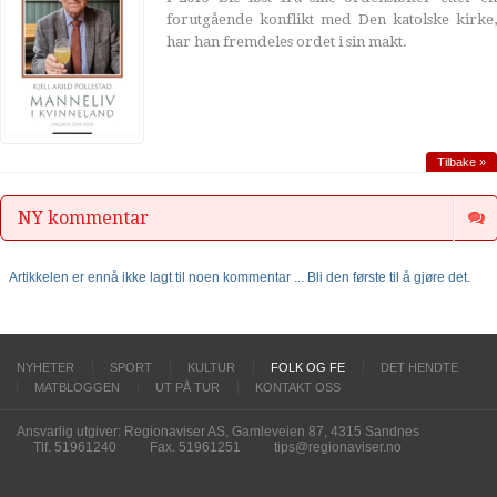
forutgående konflikt med Den katolske kirke,
har han fremdeles ordet i sin makt.
Tilbake »
NY kommentar
Artikkelen er ennå ikke lagt til noen kommentar ... Bli den første til å gjøre det.
NYHETER
SPORT
KULTUR
FOLK OG FE
DET HENDTE
MATBLOGGEN
UT PÅ TUR
KONTAKT OSS
Ansvarlig utgiver: Regionaviser AS, Gamleveien 87, 4315 Sandnes
Tlf. 51961240
Fax. 51961251
tips@regionaviser.no