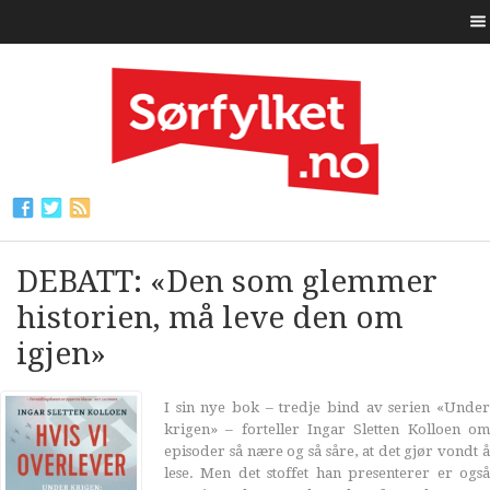
DEBATT: «Den som glemmer
historien, må leve den om
igjen»
I sin nye bok – tredje bind av serien «Under
krigen» – forteller Ingar Sletten Kolloen om
episoder så nære og så såre, at det gjør vondt å
lese. Men det stoffet han presenterer er også