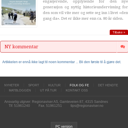
engasjerende, opplysende for den nye
generasjon og nyttig historieundervisning for
den som vil vite mer og sette seg inn i livet «den
gang da». Det er ikke mer enn ca. 80 år siden.
Tilbake »
NY kommentar
Artikkelen er ennå ikke lagt til noen kommentar ... Bli den første til å gjøre det.
NYHETER
SPORT
KULTUR
FOLK OG FE
DET HENDTE
MATBLOGGEN
UT PÅ TUR
KONTAKT OSS
Ansvarlig utgiver: Regionaviser AS, Gamleveien 87, 4315 Sandnes
Tlf. 51961240
Fax. 51961251
tips@regionaviser.no
PC version