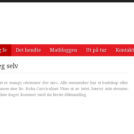
g fe
Det hendte
Matbloggen
Ut på tur
Kontakt
g selv
 Det er mange «stemmer der ute». Alle mennesker har et budskap eller
ennom sine liv. Boka Curriculum Vitae ut av intet, bærer min stemme,
 disse dager kommer med sin første diktsamling.