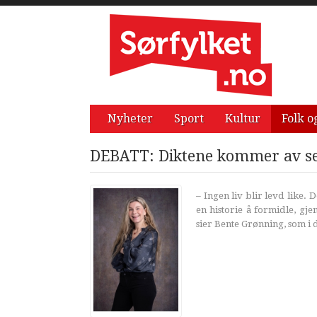
Nyheter
Sport
Kultur
Folk o
DEBATT: Diktene kommer av se
– Ingen liv blir levd like.
en historie å formidle, gj
sier Bente Grønning, som i