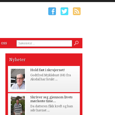
 oss
Nyheter
Hold fast i skrujernet!
Godtfred Myklebust (68) fra
Aksdal har brukt ...
Skriver seg gjennom livets
mørkeste time...
Da datteren fikk kreft og han
selv havnet ...